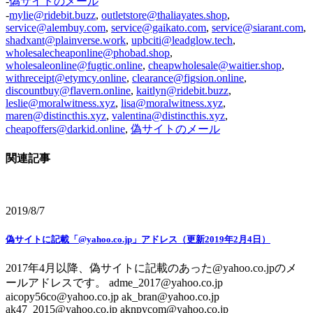
-
偽サイトのメール
-
mylie@ridebit.buzz
,
outletstore@thaliayates.shop
,
service@alembuy.com
,
service@gaikato.com
,
service@siarant.com
,
shadxant@plainverse.work
,
upbciti@leadglow.tech
,
wholesalecheaponline@phobad.shop
,
wholesaleonline@fugtic.online
,
cheapwholesale@waitier.shop
,
withreceipt@etymcy.online
,
clearance@figsion.online
,
discountbuy@flavern.online
,
kaitlyn@ridebit.buzz
,
leslie@moralwitness.xyz
,
lisa@moralwitness.xyz
,
maren@distincthis.xyz
,
valentina@distincthis.xyz
,
cheapoffers@darkid.online
,
偽サイトのメール
関連記事
2019/8/7
偽サイトに記載「@yahoo.co.jp」アドレス（更新2019年2月4日）
2017年4月以降、偽サイトに記載のあった@yahoo.co.jpのメ
ールアドレスです。 adme_2017@yahoo.co.jp
aicopy56co@yahoo.co.jp ak_bran@yahoo.co.jp
ak47_2015@yahoo.co.jp aknpycom@yahoo.co.jp