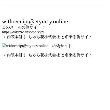
withreceipt@etymcy.online
このメールの偽サイト：
https://dktxzw.ansome.xyz/
（ 内装本舗 ） ちゅら花株式会社 と名乗る偽サイト
（ 内装本舗 ） ちゅら花株式会社 と名乗る偽サイト