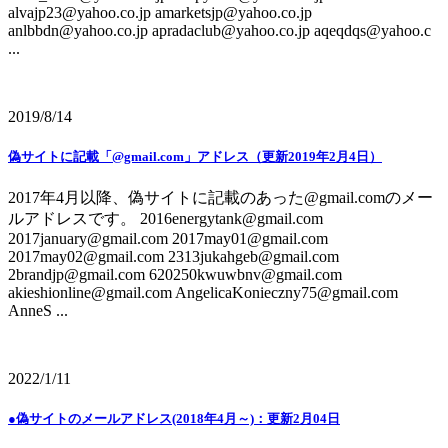
alvajp23@yahoo.co.jp amarketsjp@yahoo.co.jp
anlbbdn@yahoo.co.jp apradaclub@yahoo.co.jp aqeqdqs@yahoo.c
...
2019/8/14
偽サイトに記載「@gmail.com」アドレス（更新2019年2月4日）
2017年4月以降、偽サイトに記載のあった@gmail.comのメー
ルアドレスです。 2016energytank@gmail.com
2017january@gmail.com 2017may01@gmail.com
2017may02@gmail.com 2313jukahgeb@gmail.com
2brandjp@gmail.com 620250kwuwbnv@gmail.com
akieshionline@gmail.com AngelicaKonieczny75@gmail.com
AnneS ...
2022/1/11
●偽サイトのメールアドレス(2018年4月～)：更新2月04日