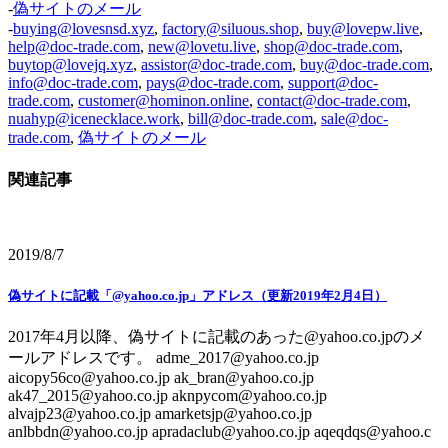
-
偽サイトのメール
-
buying@lovesnsd.xyz
,
factory@siluous.shop
,
buy@lovepw.live
,
help@doc-trade.com
,
new@lovetu.live
,
shop@doc-trade.com
,
buytop@lovejq.xyz
,
assistor@doc-trade.com
,
buy@doc-trade.com
,
info@doc-trade.com
,
pays@doc-trade.com
,
support@doc-
trade.com
,
customer@hominon.online
,
contact@doc-trade.com
,
nuahyp@icenecklace.work
,
bill@doc-trade.com
,
sale@doc-
trade.com
,
偽サイトのメール
関連記事
2019/8/7
偽サイトに記載「@yahoo.co.jp」アドレス（更新2019年2月4日）
2017年4月以降、偽サイトに記載のあった@yahoo.co.jpのメ
ールアドレスです。 adme_2017@yahoo.co.jp
aicopy56co@yahoo.co.jp ak_bran@yahoo.co.jp
ak47_2015@yahoo.co.jp aknpycom@yahoo.co.jp
alvajp23@yahoo.co.jp amarketsjp@yahoo.co.jp
anlbbdn@yahoo.co.jp apradaclub@yahoo.co.jp aqeqdqs@yahoo.c