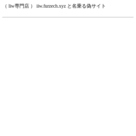
（ liw専門店 ） iiw.furzech.xyz と名乗る偽サイト