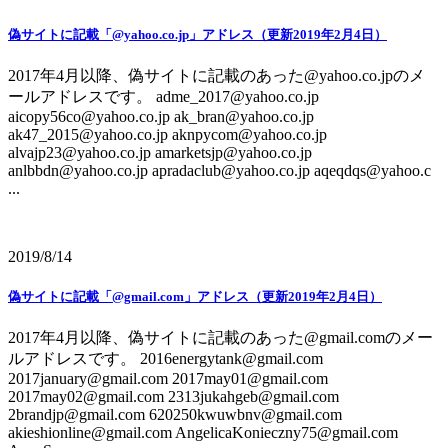
偽サイトに記載「@yahoo.co.jp」アドレス（更新2019年2月4日）
2017年4月以降、偽サイトに記載のあった@yahoo.co.jpのメ
ールアドレスです。 adme_2017@yahoo.co.jp
aicopy56co@yahoo.co.jp ak_bran@yahoo.co.jp
ak47_2015@yahoo.co.jp aknpycom@yahoo.co.jp
alvajp23@yahoo.co.jp amarketsjp@yahoo.co.jp
anlbbdn@yahoo.co.jp apradaclub@yahoo.co.jp aqeqdqs@yahoo.c
...
2019/8/14
偽サイトに記載「@gmail.com」アドレス（更新2019年2月4日）
2017年4月以降、偽サイトに記載のあった@gmail.comのメー
ルアドレスです。 2016energytank@gmail.com
2017january@gmail.com 2017may01@gmail.com
2017may02@gmail.com 2313jukahgeb@gmail.com
2brandjp@gmail.com 620250kwuwbnv@gmail.com
akieshionline@gmail.com AngelicaKonieczny75@gmail.com