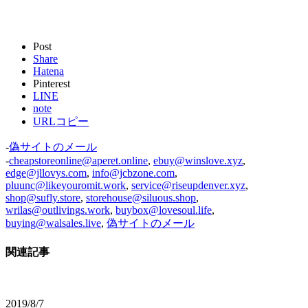
Post
Share
Hatena
Pinterest
LINE
note
URLコピー
-
偽サイトのメール
-
cheapstoreonline@aperet.online
,
ebuy@winslove.xyz
,
edge@jllovys.com
,
info@jcbzone.com
,
pluunc@likeyouromit.work
,
service@riseupdenver.xyz
,
shop@sufly.store
,
storehouse@siluous.shop
,
wrilas@outlivings.work
,
buybox@lovesoul.life
,
buying@walsales.live
,
偽サイトのメール
関連記事
2019/8/7