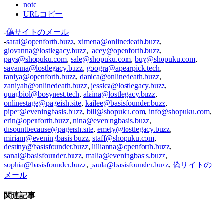
note
URLコピー
-
偽サイトのメール
-
sarai@openforth.buzz
,
ximena@onlinedeath.buzz
,
giovanna@lostlegacy.buzz
,
lacey@openforth.buzz
,
pays@shopuku.com
,
sale@shopuku.com
,
buy@shopuku.com
,
savanna@lostlegacy.buzz
,
googra@apearpick.tech
,
taniya@openforth.buzz
,
danica@onlinedeath.buzz
,
zaniyah@onlinedeath.buzz
,
jessica@lostlegacy.buzz
,
quagbiol@bosynest.tech
,
alaina@lostlegacy.buzz
,
onlinestage@pageish.site
,
kailee@basisfounder.buzz
,
piper@eveningbasis.buzz
,
bill@shopuku.com
,
info@shopuku.com
,
erin@openforth.buzz
,
nina@eveningbasis.buzz
,
disountbecause@pageish.site
,
emely@lostlegacy.buzz
,
miriam@eveningbasis.buzz
,
staff@shopuku.com
,
destiny@basisfounder.buzz
,
lillianna@openforth.buzz
,
sanai@basisfounder.buzz
,
malia@eveningbasis.buzz
,
sophia@basisfounder.buzz
,
paula@basisfounder.buzz
,
偽サイトの
メール
関連記事