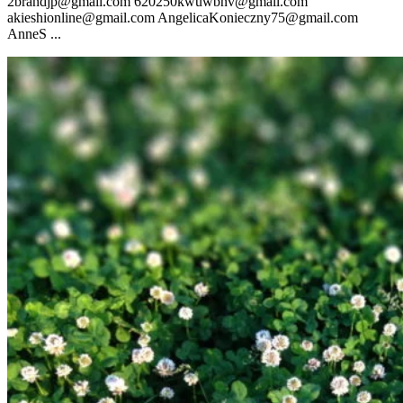
2brandjp@gmail.com 620250kwuwbnv@gmail.com
akieshionline@gmail.com AngelicaKonieczny75@gmail.com
AnneS ...