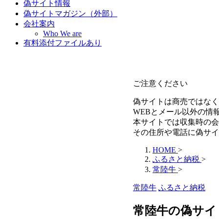
偽サイト情報
偽サイトマガジン（外部）
会社案内
Who We are
有料添付ファイルあり
ご注意ください
偽サイトは商売ではなく
WEBとメール以外の情
本サイトでは収集時の会
その住所や電話に偽サイ
HOME
>
ふるさと納税
>
常陸牛
>
常陸牛
ふるさと納税
常陸牛の偽サイ