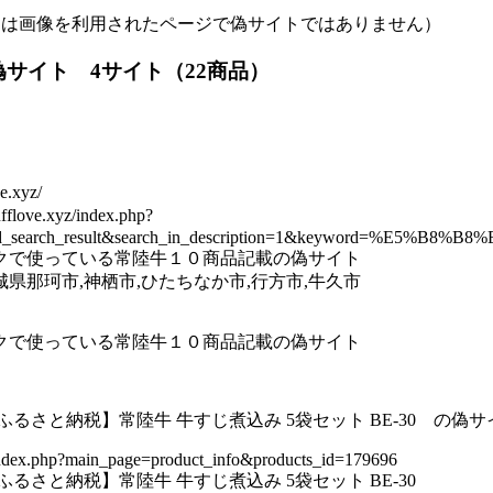
Lは画像を利用されたページで偽サイトではありません）
偽サイト 4サイト（22商品）
e.xyz/
love.xyz/index.php?
ed_search_result&search_in_description=1&keyword=%E5%B8
クで使っている常陸牛１０商品記載の偽サイト
県那珂市,神栖市,ひたちなか市,行方市,牛久市
クで使っている常陸牛１０商品記載の偽サイト
ふるさと納税】常陸牛 牛すじ煮込み 5袋セット BE-30 の偽サ
z/index.php?main_page=product_info&products_id=179696
るさと納税】常陸牛 牛すじ煮込み 5袋セット BE-30