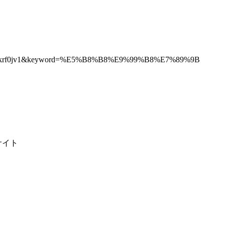
0ls1l7onkrf0jv1&keyword=%E5%B8%B8%E9%99%B8%E7%89%9B
サイト