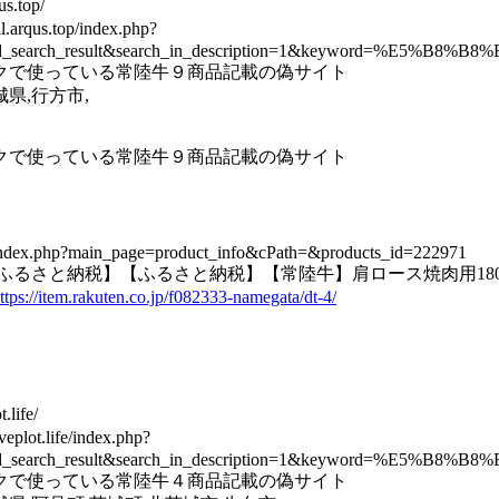
us.top/
arqus.top/index.php?
ed_search_result&search_in_description=1&keyword=%E5%B8
クで使っている常陸牛９商品記載の偽サイト
県,行方市,
クで使っている常陸牛９商品記載の偽サイト
top/index.php?main_page=product_info&cPath=&products_id=222971
ふるさと納税】【ふるさと納税】【常陸牛】肩ロース焼肉用180g
ttps://item.rakuten.co.jp/f082333-namegata/dt-4/
.life/
lot.life/index.php?
ed_search_result&search_in_description=1&keyword=%E5%B8
クで使っている常陸牛４商品記載の偽サイト