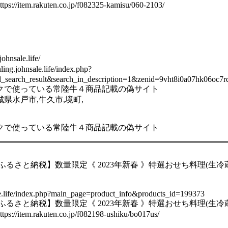
tem.rakuten.co.jp/f082325-kamisu/060-2103/
ohnsale.life/
g.johnsale.life/index.php?
d_search_result&search_in_description=1&zenid=9vht8i0a07
クで使っている常陸牛４商品記載の偽サイト
県水戸市,牛久市,境町,
クで使っている常陸牛４商品記載の偽サイト
ふるさと納税】数量限定《 2023年新春 》特選おせち料理(生冷
ale.life/index.php?main_page=product_info&products_id=199373
ふるさと納税】数量限定《 2023年新春 》特選おせち料理(生冷
tem.rakuten.co.jp/f082198-ushiku/bo017us/