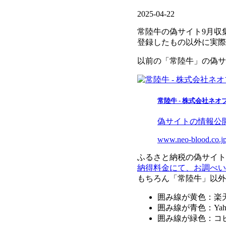
2025-04-22
常陸牛の偽サイト9月収
登録したもの以外に実際
以前の「常陸牛」の偽サ
常陸牛 - 株式会社ネオ
偽サイトの情報公
www.neo-blood.co.j
ふるさと納税の偽サイト
納得料金にて、お調べい
もちろん「常陸牛」以外
囲み線が黄色：楽
囲み線が青色：Ya
囲み線が緑色：コ