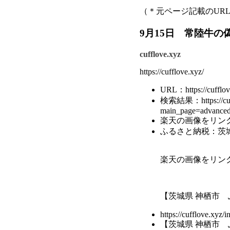
（＊元ページ記載のUR
9月15日 常陸牛の
cufflove.xyz
https://cufflove.xyz/
URL：https://cufflov
検索結果：https://cuff
main_page=advanc
楽天の画像をリン
ふるさと納税：茨城
楽天の画像をリン
【茨城県 神栖市 
https://cufflove.xy
【茨城県 神栖市 ふ