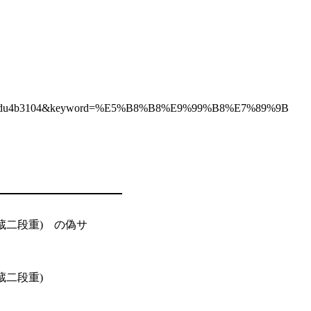
hk06oc7rdu4b3104&keyword=%E5%B8%B8%E9%99%B8%E7%89%9B
蔵二段重) の偽サ
蔵二段重)