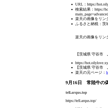
URL：https://hot.oily
検索結果：https://hot.o
main_page=advanc
楽天の画像をリン
ふるさと納税：茨城
楽天の画像をリン
【茨城県 守谷市 
https://hot.oilylov
【茨城県 守谷市 
楽天の元ページ：
h
9月16日 常陸牛の
tell.arqus.top
https://tell.arqus.top/