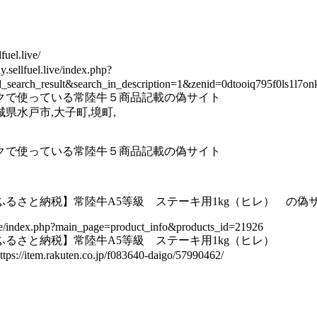
uel.live/
ellfuel.live/index.php?
d_search_result&search_in_description=1&zenid=0dtooiq795f
クで使っている常陸牛５商品記載の偽サイト
県水戸市,大子町,境町,
クで使っている常陸牛５商品記載の偽サイト
ふるさと納税】常陸牛A5等級 ステーキ用1kg（ヒレ） の偽
.live/index.php?main_page=product_info&products_id=21926
ふるさと納税】常陸牛A5等級 ステーキ用1kg（ヒレ）
tem.rakuten.co.jp/f083640-daigo/57990462/