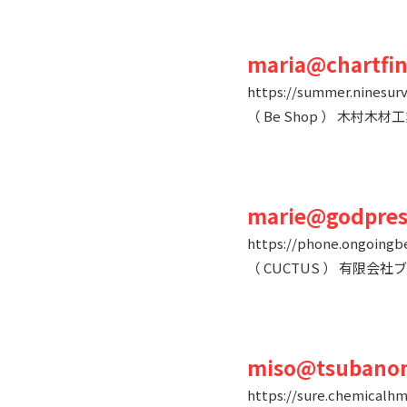
maria@chartfin
https://summer.ninesurv
（ Be Shop ） 木村
marie@godpres
https://phone.ongoingbe
（ CUCTUS ） 有限
miso@tsubano
https://sure.chemicalhmi