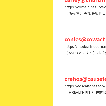
https://come.ninesurvey
（ 販売店 ） 有限会社Ｆ
conles@cowacti
https://mode.iffricecruas
（ ASPOアスリト ） 
crehos@causefe
https://edscarfches.top/
（ HREALTHPIT ）