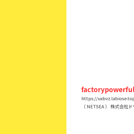
factorypowerfu
https://uxbvz.labiose.to
（ NETSEA ） 株式会