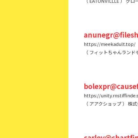
（ EATONVILLLE 
anunegr@filesh
https://meekadult.top/
（ フィットちゃんランド
bolexpr@causef
https://unity.rnstiffinde.
（ アアクショップ ） 株
carley@chartfin