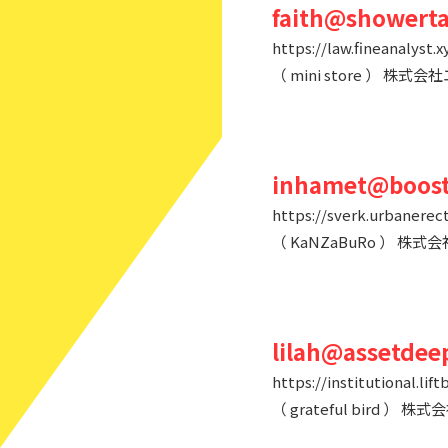
faith@showerta
https://law.fineanalyst.x
（ mini store ）
inhamet@boost
https://sverk.urbanerect
（ KaNZaBuRo ） 
lilah@assetdee
https://institutional.lif
（ grateful bird