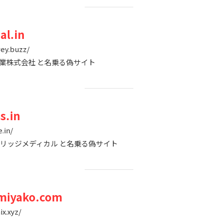
al.in
ey.buzz/
木材工業株式会社 と名乗る偽サイト
s.in
.in/
会社ブリッジメディカル と名乗る偽サイト
miyako.com
x.xyz/