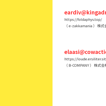
eardiv@kingadm
https://foldaphys.top/
（ e-zakkamania 
elaasi@cowacti
https://loude.ersiliter.si
（ B-COMPANY ）