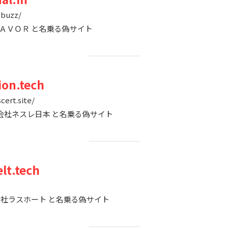
.buzz/
ＬＡＶＯＲ と名乗る偽サイト
on.tech
cert.site/
株式会社ネスレ日本 と名乗る偽サイト
lt.tech
 株式会社ラスホート と名乗る偽サイト