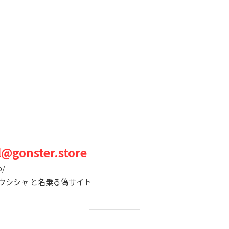
l@gonster.store
p/
社ドウシシャ と名乗る偽サイト