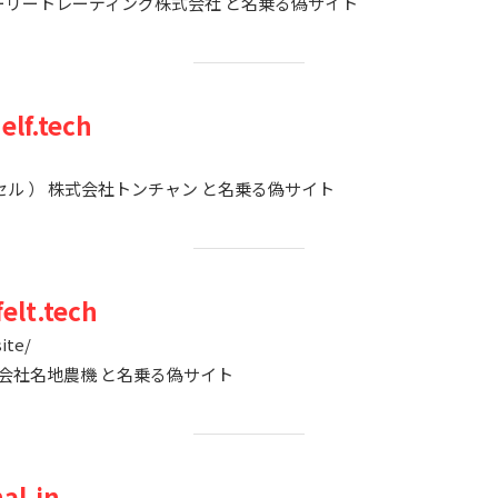
） グローリートレーディング株式会社 と名乗る偽サイト
elf.tech
セル ） 株式会社トンチャン と名乗る偽サイト
elt.tech
site/
式会社名地農機 と名乗る偽サイト
al.in