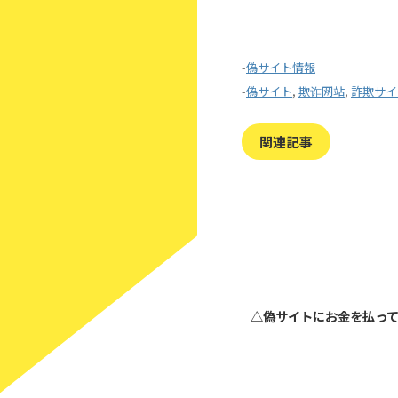
-
偽サイト情報
-
偽サイト
,
欺诈网站
,
詐欺サイ
関連記事
△偽サイトにお金を払っ