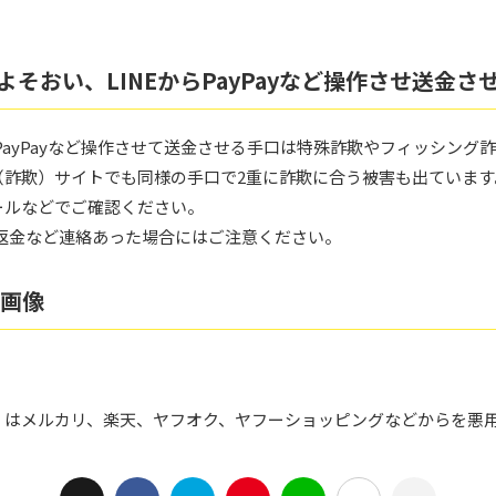
よそおい、LINEからPayPayなど操作させ送金さ
しPayPayなど操作させて送金させる手口は特殊詐欺やフィッシング
（詐欺）サイトでも同様の手口で2重に詐欺に合う被害も出ています
ールなどでご確認ください。
返金など連絡あった場合にはご注意ください。
ト画像
くはメルカリ、楽天、ヤフオク、ヤフーショッピングなどからを悪