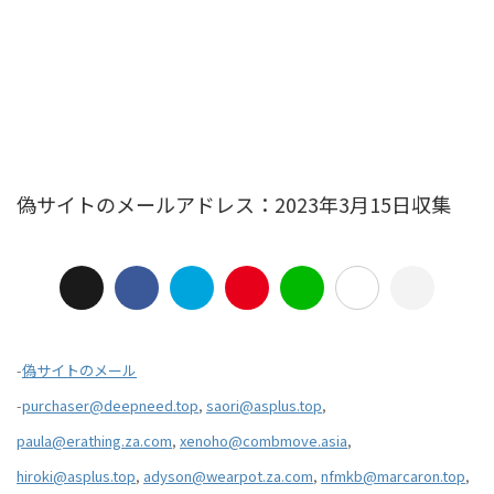
偽サイトのメールアドレス：2023年3月15日収集
-
偽サイトのメール
-
purchaser@deepneed.top
,
saori@asplus.top
,
paula@erathing.za.com
,
xenoho@combmove.asia
,
hiroki@asplus.top
,
adyson@wearpot.za.com
,
nfmkb@marcaron.top
,