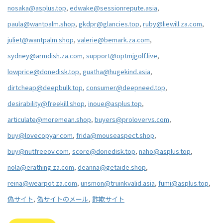
nosaka@asplus.top
,
edwake@sessionrepute.asia
,
paula@wantpalm.shop
,
gkdpr@glancies.top
,
ruby@liewill.za.com
,
juliet@wantpalm.shop
,
valerie@bemark.za.com
,
sydney@armdish.za.com
,
support@optmjgolf.live
,
lowprice@donedisk.top
,
guatha@hugekind.asia
,
dirtcheap@deepbulk.top
,
consumer@deepneed.top
,
desirability@freekill.shop
,
inoue@asplus.top
,
articulate@moremean.shop
,
buyers@prolovervs.com
,
buy@lovecopyar.com
,
frida@mouseaspect.shop
,
buy@nutfreeov.com
,
score@donedisk.top
,
naho@asplus.top
,
nola@erathing.za.com
,
deanna@getaide.shop
,
reina@wearpot.za.com
,
unsmon@truinkvalid.asia
,
fumi@asplus.top
,
偽サイト
,
偽サイトのメール
,
詐欺サイト