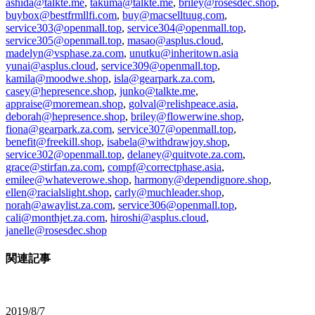
ashida@talkte.me
,
takuma@talkte.me
,
briley@rosesdec.shop
,
buybox@bestfrmllfi.com
,
buy@macselltuug.com
,
service303@openmall.top
,
service304@openmall.top
,
service305@openmall.top
,
masao@asplus.cloud
,
madelyn@vsphase.za.com
,
unutku@inheritown.asia
yunai@asplus.cloud
,
service309@openmall.top
,
kamila@moodwe.shop
,
isla@gearpark.za.com
,
casey@hepresence.shop
,
junko@talkte.me
,
appraise@moremean.shop
,
golval@relishpeace.asia
,
deborah@hepresence.shop
,
briley@flowerwine.shop
,
fiona@gearpark.za.com
,
service307@openmall.top
,
benefit@freekill.shop
,
isabela@withdrawjoy.shop
,
service302@openmall.top
,
delaney@quitvote.za.com
,
grace@stirfan.za.com
,
compf@correctphase.asia
,
emilee@whateverowe.shop
,
harmony@dependignore.shop
,
ellen@racialslight.shop
,
carly@muchleader.shop
,
norah@awaylist.za.com
,
service306@openmall.top
,
cali@monthjet.za.com
,
hiroshi@asplus.cloud
,
janelle@rosesdec.shop
関連記事
2019/8/7