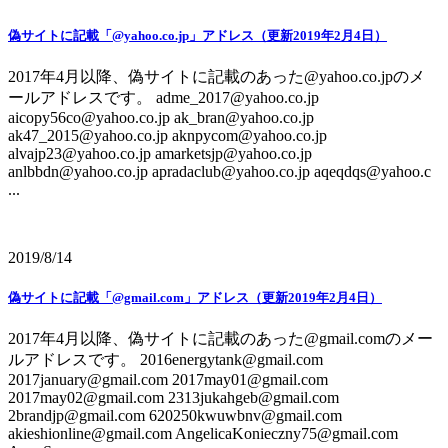
偽サイトに記載「@yahoo.co.jp」アドレス（更新2019年2月4日）
2017年4月以降、偽サイトに記載のあった@yahoo.co.jpのメ
ールアドレスです。 adme_2017@yahoo.co.jp
aicopy56co@yahoo.co.jp ak_bran@yahoo.co.jp
ak47_2015@yahoo.co.jp aknpycom@yahoo.co.jp
alvajp23@yahoo.co.jp amarketsjp@yahoo.co.jp
anlbbdn@yahoo.co.jp apradaclub@yahoo.co.jp aqeqdqs@yahoo.c
...
2019/8/14
偽サイトに記載「@gmail.com」アドレス（更新2019年2月4日）
2017年4月以降、偽サイトに記載のあった@gmail.comのメー
ルアドレスです。 2016energytank@gmail.com
2017january@gmail.com 2017may01@gmail.com
2017may02@gmail.com 2313jukahgeb@gmail.com
2brandjp@gmail.com 620250kwuwbnv@gmail.com
akieshionline@gmail.com AngelicaKonieczny75@gmail.com