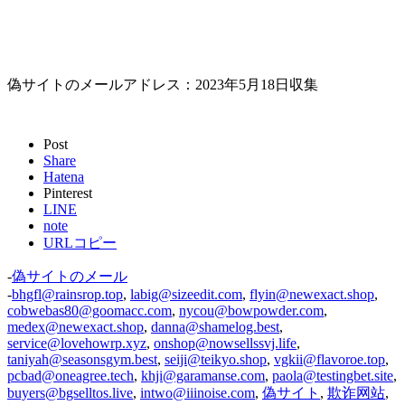
偽サイトのメールアドレス：2023年5月18日収集
Post
Share
Hatena
Pinterest
LINE
note
URLコピー
-
偽サイトのメール
-
bhgfl@rainsrop.top
,
labig@sizeedit.com
,
flyin@newexact.shop
,
cobwebas80@goomacc.com
,
nycou@bowpowder.com
,
medex@newexact.shop
,
danna@shamelog.best
,
service@lovehowrp.xyz
,
onshop@nowsellssvj.life
,
taniyah@seasonsgym.best
,
seiji@teikyo.shop
,
vgkii@flavoroe.top
,
pcbad@oneagree.tech
,
khji@garamanse.com
,
paola@testingbet.site
,
buyers@bgselltos.live
,
intwo@iiinoise.com
,
偽サイト
,
欺诈网站
,