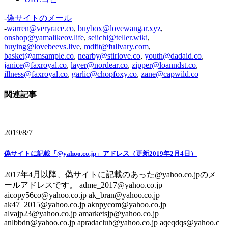
-
偽サイトのメール
-
warren@veryrace.co
,
buybox@lovewangar.xyz
,
onshop@yamalikeov.life
,
seiichi@teller.wiki
,
buying@lovebeevs.live
,
mdfit@fullvary.com
,
basket@amsample.co
,
nearby@stirlove.co
,
youth@dadaid.co
,
janice@faxroyal.co
,
layer@nordear.co
,
zipper@loanndst.co
,
illness@faxroyal.co
,
garlic@chopfoxy.co
,
zane@capwild.co
関連記事
2019/8/7
偽サイトに記載「@yahoo.co.jp」アドレス（更新2019年2月4日）
2017年4月以降、偽サイトに記載のあった@yahoo.co.jpのメ
ールアドレスです。 adme_2017@yahoo.co.jp
aicopy56co@yahoo.co.jp ak_bran@yahoo.co.jp
ak47_2015@yahoo.co.jp aknpycom@yahoo.co.jp
alvajp23@yahoo.co.jp amarketsjp@yahoo.co.jp
anlbbdn@yahoo.co.jp apradaclub@yahoo.co.jp aqeqdqs@yahoo.c