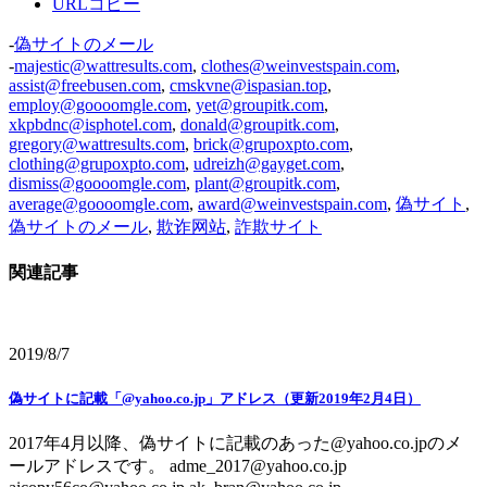
URLコピー
-
偽サイトのメール
-
majestic@wattresults.com
,
clothes@weinvestspain.com
,
assist@freebusen.com
,
cmskvne@ispasian.top
,
employ@goooomgle.com
,
yet@groupitk.com
,
xkpbdnc@isphotel.com
,
donald@groupitk.com
,
gregory@wattresults.com
,
brick@grupoxpto.com
,
clothing@grupoxpto.com
,
udreizh@gayget.com
,
dismiss@goooomgle.com
,
plant@groupitk.com
,
average@goooomgle.com
,
award@weinvestspain.com
,
偽サイト
,
偽サイトのメール
,
欺诈网站
,
詐欺サイト
関連記事
2019/8/7
偽サイトに記載「@yahoo.co.jp」アドレス（更新2019年2月4日）
2017年4月以降、偽サイトに記載のあった@yahoo.co.jpのメ
ールアドレスです。 adme_2017@yahoo.co.jp