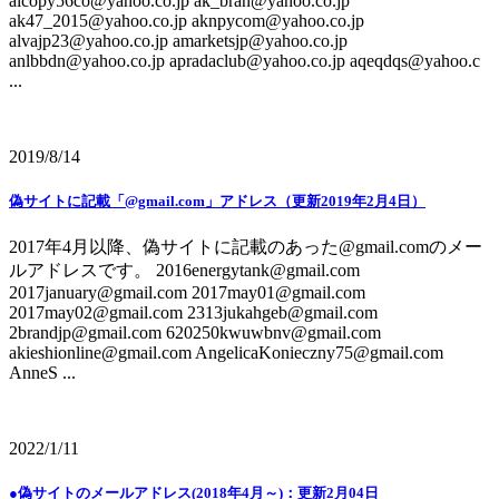
aicopy56co@yahoo.co.jp ak_bran@yahoo.co.jp
ak47_2015@yahoo.co.jp aknpycom@yahoo.co.jp
alvajp23@yahoo.co.jp amarketsjp@yahoo.co.jp
anlbbdn@yahoo.co.jp apradaclub@yahoo.co.jp aqeqdqs@yahoo.c
...
2019/8/14
偽サイトに記載「@gmail.com」アドレス（更新2019年2月4日）
2017年4月以降、偽サイトに記載のあった@gmail.comのメー
ルアドレスです。 2016energytank@gmail.com
2017january@gmail.com 2017may01@gmail.com
2017may02@gmail.com 2313jukahgeb@gmail.com
2brandjp@gmail.com 620250kwuwbnv@gmail.com
akieshionline@gmail.com AngelicaKonieczny75@gmail.com
AnneS ...
2022/1/11
●偽サイトのメールアドレス(2018年4月～)：更新2月04日