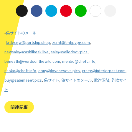
-
偽サイトのメール
-
krdecgw@portship.shop
,
zcrht@tmfjpvpg.com
,
newsale@cashlikesk.live
,
sale@sellodoov.pics
,
beneath@wordsonthewild.com
,
menbo@cheft.info
,
naoko@cheft.info
,
ebuy@lovenevevs.pics
,
crceg@interiorpast.com
,
buy@salemaeet.pics
,
偽サイト
,
偽サイトのメール
,
欺诈网站
,
詐欺サイ
ト
関連記事