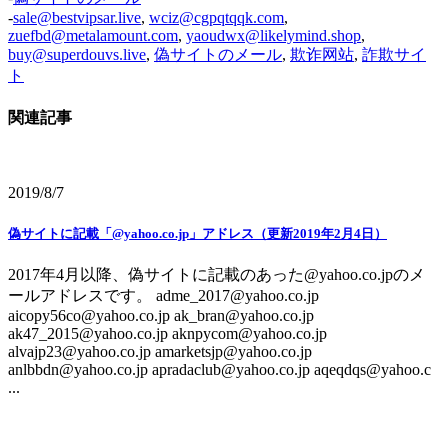
-
sale@bestvipsar.live
,
wciz@cgpqtqqk.com
,
zuefbd@metalamount.com
,
yaoudwx@likelymind.shop
,
buy@superdouvs.live
,
偽サイトのメール
,
欺诈网站
,
詐欺サイ
ト
関連記事
2019/8/7
偽サイトに記載「@yahoo.co.jp」アドレス（更新2019年2月4日）
2017年4月以降、偽サイトに記載のあった@yahoo.co.jpのメ
ールアドレスです。 adme_2017@yahoo.co.jp
aicopy56co@yahoo.co.jp ak_bran@yahoo.co.jp
ak47_2015@yahoo.co.jp aknpycom@yahoo.co.jp
alvajp23@yahoo.co.jp amarketsjp@yahoo.co.jp
anlbbdn@yahoo.co.jp apradaclub@yahoo.co.jp aqeqdqs@yahoo.c
...