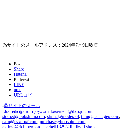
偽サイトのメールアドレス：2024年7月9日収集
Post
Share
Hatena
Pinterest
LINE
note
URLコピー
-
偽サイトのメール
-
dramatic@drum-joy.com
,
basement@d26qu.com
,
studied@bobshinn.com
,
shima@moder.lol
,
thing@csulagep.com
,
earn@csxdbxf.com
,
purchase@bobshinn.com
,
etdlwc@richthen.top
,
userbell1329@findbyill.shop
,