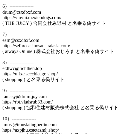
6）----------------
drum@csxdbxf.com
https://yluyni.mexicodogs.com/
( THE JUiCY ) 合同会社み野村 と名乗る偽サイト
7）----------------
earn@csxdbxf.com
https://sefpx.casinosaustralasia.com/
( always Online ) 株式会社おじろま と名乗る偽サイト
8）----------------
etdlwc@richthen.top
https://ujfxc.secchicago.shop/
( shopping ) と名乗る偽サイト
9）----------------
fantasy@drum-joy.com
https://rbt.vladsrub33.com/
( shopping ) 協和住建材販売株式会社 と名乗る偽サイト
10）----------------
imfrv@translatingberlin.com
https://axpjhu.estetazmlj.shop/