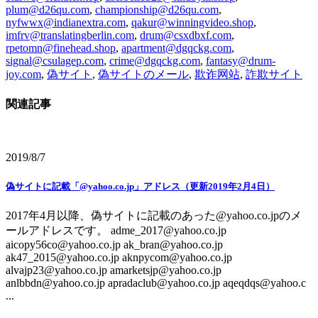
plum@d26qu.com
,
championship@d26qu.com
,
nyfwwx@indianextra.com
,
qakur@winningvideo.shop
,
imfrv@translatingberlin.com
,
drum@csxdbxf.com
,
rpetomn@finehead.shop
,
apartment@dgqckg.com
,
signal@csulagep.com
,
crime@dgqckg.com
,
fantasy@drum-
joy.com
,
偽サイト
,
偽サイトのメール
,
欺诈网站
,
詐欺サイト
関連記事
2019/8/7
偽サイトに記載「@yahoo.co.jp」アドレス（更新2019年2月4日）
2017年4月以降、偽サイトに記載のあった@yahoo.co.jpのメ
ールアドレスです。 adme_2017@yahoo.co.jp
aicopy56co@yahoo.co.jp ak_bran@yahoo.co.jp
ak47_2015@yahoo.co.jp aknpycom@yahoo.co.jp
alvajp23@yahoo.co.jp amarketsjp@yahoo.co.jp
anlbbdn@yahoo.co.jp apradaclub@yahoo.co.jp aqeqdqs@yahoo.c
...