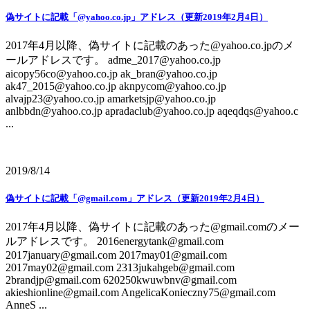
偽サイトに記載「@yahoo.co.jp」アドレス（更新2019年2月4日）
2017年4月以降、偽サイトに記載のあった@yahoo.co.jpのメ
ールアドレスです。 adme_2017@yahoo.co.jp
aicopy56co@yahoo.co.jp ak_bran@yahoo.co.jp
ak47_2015@yahoo.co.jp aknpycom@yahoo.co.jp
alvajp23@yahoo.co.jp amarketsjp@yahoo.co.jp
anlbbdn@yahoo.co.jp apradaclub@yahoo.co.jp aqeqdqs@yahoo.c
...
2019/8/14
偽サイトに記載「@gmail.com」アドレス（更新2019年2月4日）
2017年4月以降、偽サイトに記載のあった@gmail.comのメー
ルアドレスです。 2016energytank@gmail.com
2017january@gmail.com 2017may01@gmail.com
2017may02@gmail.com 2313jukahgeb@gmail.com
2brandjp@gmail.com 620250kwuwbnv@gmail.com
akieshionline@gmail.com AngelicaKonieczny75@gmail.com
AnneS ...