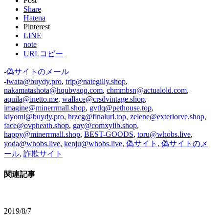
Post
Share
Hatena
Pinterest
LINE
note
URLコピー
-
偽サイトのメール
-
iwata@buydy.pro
,
trip@nategilly.shop
,
nakamatashota@hqubvaqq.com
,
chmmbsn@actualold.com
,
aquila@inetto.me
,
wallace@crsdvintage.shop
,
imagine@minerrmall.shop
,
gvtlq@pethouse.top
,
kiyomi@buydy.pro
,
hrzcg@finalurl.top
,
zelene@exteriorve.shop
,
face@ovpheath.shop
,
gay@comxylib.shop
,
happy@minerrmall.shop
,
BEST-GOODS
,
toru@whobs.live
,
yoda@whobs.live
,
kenju@whobs.live
,
偽サイト
,
偽サイトのメ
ール
,
詐欺サイト
関連記事
2019/8/7