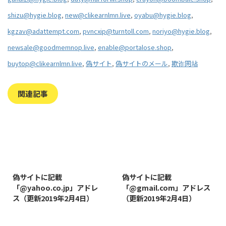
shizu@hygie.blog
,
new@clikearnlmn.live
,
oyabu@hygie.blog
,
kgzav@adattempt.com
,
pvncxip@turntoll.com
,
noriyo@hygie.blog
,
newsale@goodmemnop.live
,
enable@portalose.shop
,
buytop@clikearnlmn.live
,
偽サイト
,
偽サイトのメール
,
欺诈网站
関連記事
2019/8/7
2019/8/14
偽サイトに記載
偽サイトに記載
「@yahoo.co.jp」アドレ
「@gmail.com」アドレス
ス（更新2019年2月4日）
（更新2019年2月4日）