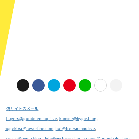
-
偽サイトのメール
-
buyers@goodmemnop.live
,
komine@hygie.blog
,
hqgekbsr@lowerfine.com
,
hot@freesirimno.live
,
ganaizi@hygie.blog
,
duty@nurforwi.shop
,
crayon@boombale.shop
,