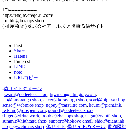
17)-------------------
https://etiq.bvcreqd.ru.com/
trouble@beiaops.shop
( 柾屋商店 ) 株式会社アールズ と名乗る偽サイト
Post
Share
Hatena
Pinterest
LINE
note
URLコピー
-
偽サイトのメール
-
swam@codeelecc.shop
,
hjwmcm@htmlgray.com
,
tap@bmoranga.shop
,
cheer@korayurgu.shop
,
scarf@highva.shop
,
sense@webmios.shop
,
nqoay@carsultra.com
,
kaumi@piant.ink
,
iwkuno@jobspent.com
,
pound@codeelecc.shop
,
shigeo@driue.work
,
trouble@beiaops.shop
,
sugar@wintft.shop
,
summit@hightatra.shop
,
support@hokoyo.email
,
shioi@piant.ink
,
target@webmios.shop
,
偽サイト
,
偽サイトのメール
,
欺诈网站