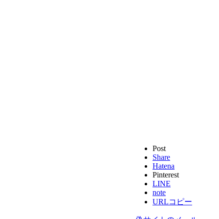
Post
Share
Hatena
Pinterest
LINE
note
URLコピー