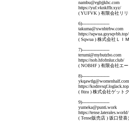
nambu@egbjjkhc.com
https://yuf.vknkfflr.xyz/
( YUFVK ) 有限会
6)-------------------
takuma@xwnhtrbw.com
https://sqwua.gsysqvbh.top/
( Sqwua ) 株式会社
7)-------------------
terumi@mybutzbo.com
https://nob.hfofmlur.club/
( NOBHF ) 有限会
8)-------------------
ykqawtlg@womenhalf.com
https://kodnvsqf.loglack.top
( fitzu ) 株式会社
9)-------------------
yumeka@punti.work
https://tense.laterales.world/
( Tense販売店 ) 坂