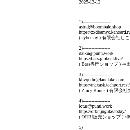
2025-12-12
1)-------------------
astrid@boombale.shop
https://zxdbamyc.kanoard.r
( cyberspy ) 有限
2)-------------------
daiku@punti.work
https://bass.globent.live/
( Bass専門ショップ 
3)-------------------
kbvqtkhr@landtake.com
https://maxask.techport.rest/
( Zuicy Bonus )
4)-------------------
lotus@punti.work
https://orbit.juglike.today/
( ORBI販売ショップ 
5)-------------------