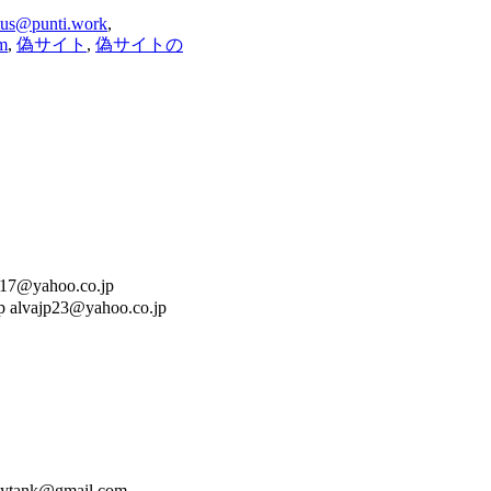
tus@punti.work
,
m
,
偽サイト
,
偽サイトの
ahoo.co.jp
 alvajp23@yahoo.co.jp
k@gmail.com