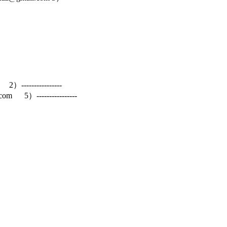
--------------
com 5）----------------