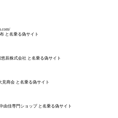
u.com/
会社しこ布 と名乗る偽サイト
) 神田悠辰株式会社 と名乗る偽サイト
 有限会社大見商会 と名乗る偽サイト
) 和中由佳専門ショップ と名乗る偽サイト