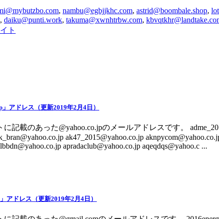
umi@mybutzbo.com
,
nambu@egbjjkhc.com
,
astrid@boombale.shop
,
lo
,
daiku@punti.work
,
takuma@xwnhtrbw.com
,
kbvqtkhr@landtake.co
イト
.jp」アドレス（更新2019年2月4日）
記載のあった@yahoo.co.jpのメールアドレスです。 adme_2017@y
k_bran@yahoo.co.jp ak47_2015@yahoo.co.jp aknpycom@yahoo.co.jp
nlbbdn@yahoo.co.jp apradaclub@yahoo.co.jp aqeqdqs@yahoo.c ...
om」アドレス（更新2019年2月4日）
記載のあった@gmail.comのメールアドレスです。 2016energytan