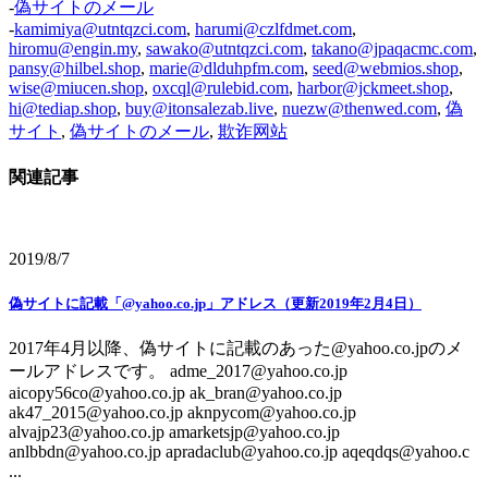
-
偽サイトのメール
-
kamimiya@utntqzci.com
,
harumi@czlfdmet.com
,
hiromu@engin.my
,
sawako@utntqzci.com
,
takano@jpaqacmc.com
,
pansy@hilbel.shop
,
marie@dlduhpfm.com
,
seed@webmios.shop
,
wise@miucen.shop
,
oxcql@rulebid.com
,
harbor@jckmeet.shop
,
hi@tediap.shop
,
buy@itonsalezab.live
,
nuezw@thenwed.com
,
偽
サイト
,
偽サイトのメール
,
欺诈网站
関連記事
2019/8/7
偽サイトに記載「@yahoo.co.jp」アドレス（更新2019年2月4日）
2017年4月以降、偽サイトに記載のあった@yahoo.co.jpのメ
ールアドレスです。 adme_2017@yahoo.co.jp
aicopy56co@yahoo.co.jp ak_bran@yahoo.co.jp
ak47_2015@yahoo.co.jp aknpycom@yahoo.co.jp
alvajp23@yahoo.co.jp amarketsjp@yahoo.co.jp
anlbbdn@yahoo.co.jp apradaclub@yahoo.co.jp aqeqdqs@yahoo.c
...