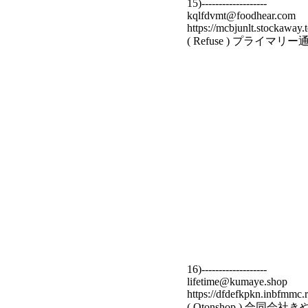
15)-------------------
kqlfdvmt@foodhear.com
https://mcbjunlt.stockaway.
( Refuse ) プライ
16)-------------------
lifetime@kumaye.shop
https://dfdefkpkn.inbfmmc.
( Qtonshop ) 合同