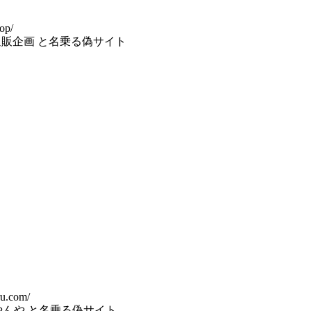
top/
マリー通販企画 と名乗る偽サイト
ru.com/
会社きやんや と名乗る偽サイト