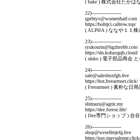
( bake ) 株式会社た
22)-------------------
qprbtyv@womenhalf.com
https://bohtjci.callrow.top/
( ALPHA ) ななや１
23)-------------------
ryukourin@hgzhrobb.com
https://sln.kobaxgqb.cloud/
( slnko ) 電子部品商
24)-------------------
sale@salesbuxfgh.live
https://hot.freearmset.click/
( Freearmset ) 
25)-------------------
shimazu@agrie.my
https://dee.forese.life/
( Dee専門ショップ )
26)-------------------
shop@wesellmjefg.live
https://pay.maysalepqr.click