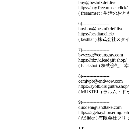
buy@bestnfxdef.live
https://pay.freearmset.click/
( freearmset ) 
6)-------------------
buybox@bestnfxdef.live
https://bestltar.click/
( bestltar ) 株式
7)-------------------
bvyzzgt@courtgray.com
https://rdzvk.leadgift.shop/
( Packshot ) 株式会
8)-------------------
cemjvpb@endwow.com
https://syolb.drugultra.shop/
( MUSTEL ) ラル
9)-------------------
duodem@landtake.com
https://agebay.horsering.bab
( ASlider ) 有限
10)-------------------