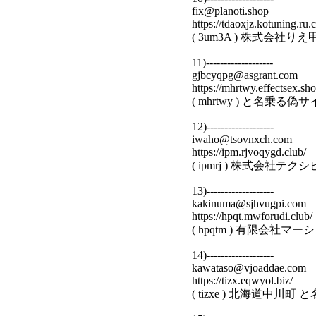
fix@planoti.shop
https://tdaoxjz.kotuning.ru.
( 3um3A ) 株式会社
11)-------------------
gjbcyqpg@asgrant.com
https://mhrtwy.effectsex.sho
( mhrtwy ) と名乗る偽
12)-------------------
iwaho@tsovnxch.com
https://ipm.rjvoqygd.club/
( ipmrj ) 株式会社
13)-------------------
kakinuma@sjhvugpi.com
https://hpqt.mwforudi.club/
( hpqtm ) 有限会社
14)-------------------
kawataso@vjoaddae.com
https://tizx.eqwyol.biz/
( tizxe ) 北海道中川