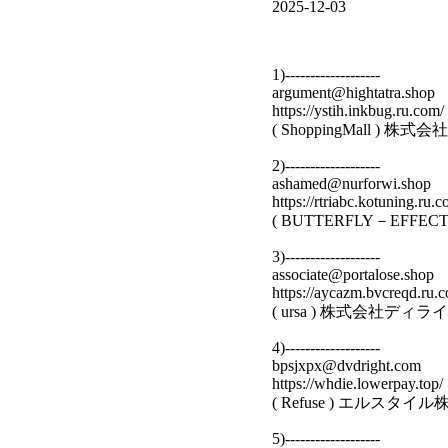
2025-12-03
1)-------------------
argument@hightatra.shop
https://ystih.inkbug.ru.com/
( ShoppingMall 
2)-------------------
ashamed@nurforwi.shop
https://rtriabc.kotuning.ru.c
( BUTTERFLY－EF
3)-------------------
associate@portalose.shop
https://aycazm.bvcreqd.ru.
( ursa ) 株式会社デ
4)-------------------
bpsjxpx@dvdright.com
https://whdie.lowerpay.top/
( Refuse ) エルス
5)-------------------