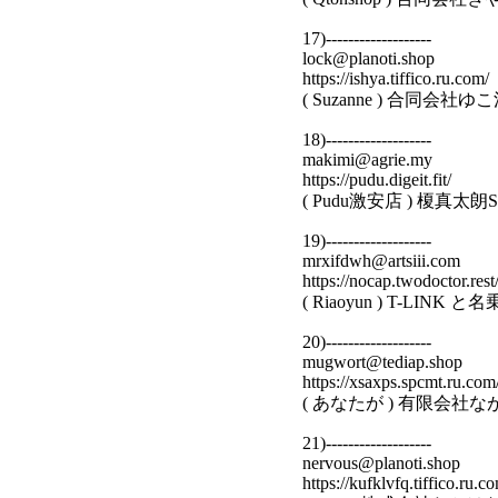
17)-------------------
lock@planoti.shop
https://ishya.tiffico.ru.com/
( Suzanne ) 合同会
18)-------------------
makimi@agrie.my
https://pudu.digeit.fit/
( Pudu激安店 ) 榎真太朗
19)-------------------
mrxifdwh@artsiii.com
https://nocap.twodoctor.rest
( Riaoyun ) T-LINK
20)-------------------
mugwort@tediap.shop
https://xsaxps.spcmt.ru.com
( あなたが ) 有限会社
21)-------------------
nervous@planoti.shop
https://kufklvfq.tiffico.ru.c