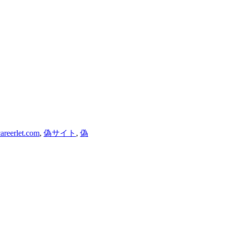
areerlet.com
,
偽サイト
,
偽