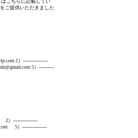
レスはこちらに記載してい
情報をご提供いただきました
2）----------------
dltdz@gmail.com 5）----------
--------------
com 5）----------------