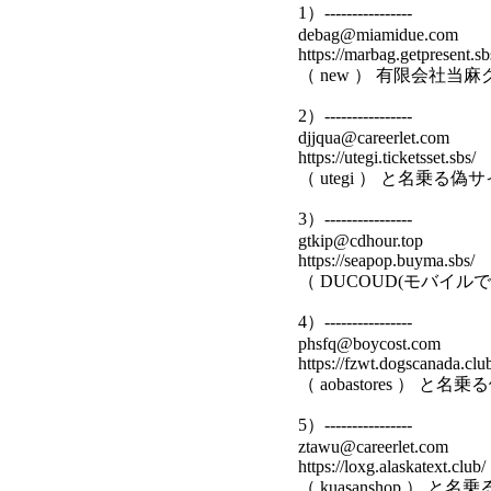
1）----------------
debag@miamidue.com
https://marbag.getpresent.sb
（ new ） 有限会社
2）----------------
djjqua@careerlet.com
https://utegi.ticketsset.sbs/
（ utegi ） と名乗る偽
3）----------------
gtkip@cdhour.top
https://seapop.buyma.sbs/
（ DUCOUD(モバイル
4）----------------
phsfq@boycost.com
https://fzwt.dogscanada.clu
（ aobastores ） と名
5）----------------
ztawu@careerlet.com
https://loxg.alaskatext.club/
（ kuasanshop ） と