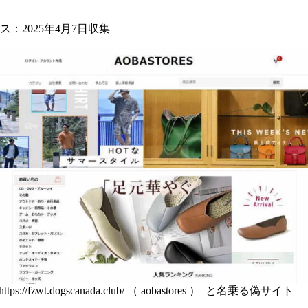
：2025年4月7日収集
 https://fzwt.dogscanada.club/ （ aobastores ） と名乗る偽サイト