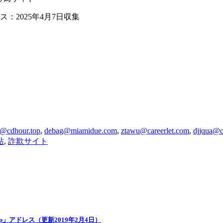
：2025年4月7日収集
p@cdhour.top
,
debag@miamidue.com
,
ztawu@careerlet.com
,
djjqua@c
站
,
詐欺サイト
.jp」アドレス（更新2019年2月4日）