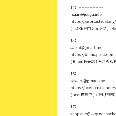
14）----------------
rixian@judga.info
https://jason.astroal.my/
( TORE専門ショップ ) 
15）----------------
saikai@gmart.me
https://bland.pastseomes
( Bland販売店 ) 石井
16）----------------
sawaru@gmart.me
https://acer.pastseomes.
( acer市場店 ) 武田渉
17）----------------
shopsale@xkqtoothach