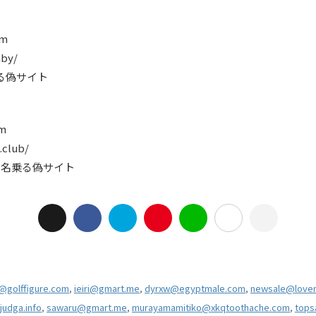
om
aby/
名乗る偽サイト
om
.club/
ツ と名乗る偽サイト
@golffigure.com
,
ieiri@gmart.me
,
dyrxw@egyptmale.com
,
newsale@lover
judga.info
,
sawaru@gmart.me
,
murayamamitiko@xkqtoothache.com
,
tops