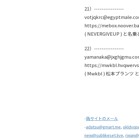
21）----------------
votjqkrc@egyptmale.c
https://mebox.noover.b
( NEVERGIVEUP ) と
22）----------------
yamanaka@jxghjgmu.c
https://mwkbl.hvqwervs
( Mwkbl ) 松本プラン
-
偽サイトのメール
-
adatsu@gmart.me
,
okldvqp
new@sublikeset.live
,
rixian@