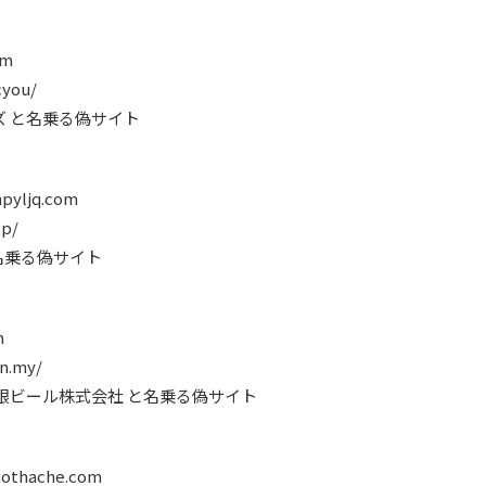
om
cyou/
ェンズ と名乗る偽サイト
pyljq.com
op/
 と名乗る偽サイト
m
n.my/
 島根ビール株式会社 と名乗る偽サイト
othache.com