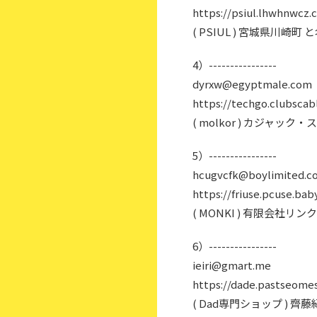
https://psiul.lhwhnwcz.c
( PSIUL ) 宮城県川崎
4）----------------
dyrxw@egyptmale.com
https://techgo.clubscab
( molkor ) カジャッ
5）----------------
hcugvcfk@boylimited.c
https://friuse.pcuse.bab
( MONKI ) 有限会社
6）----------------
ieiri@gmart.me
https://dade.pastseomes.
( Dad専門ショップ ) 