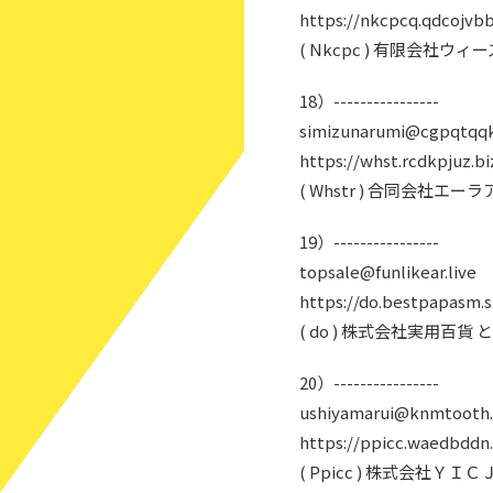
https://nkcpcq.qdcojvb
( Nkcpc ) 有限会社
18）----------------
simizunarumi@cgpqtqq
https://whst.rcdkpjuz.bi
( Whstr ) 合同会社エ
19）----------------
topsale@funlikear.live
https://do.bestpapasm.
( do ) 株式会社実用百貨
20）----------------
ushiyamarui@knmtooth
https://ppicc.waedbddn
( Ppicc ) 株式会社Ｙ