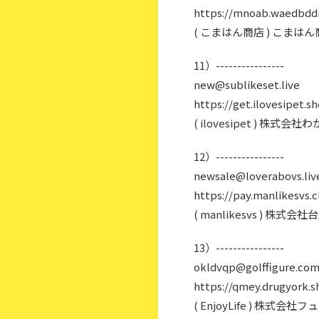
https://mnoab.waedbdd
( こまはん商店 ) こまは
11）----------------
new@sublikeset.live
https://get.ilovesipet.s
( ilovesipet ) 株
12）----------------
newsale@loverabovs.liv
https://pay.manlikesvs.c
( manlikesvs ) 株
13）----------------
okldvqp@golffigure.co
https://qmey.drugyork.s
( EnjoyLife ) 株