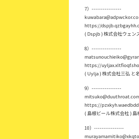
7）----------------
kuwabara@adpwckor.c
https://dspjb.qzbgayhh.
( Dspjb ) 株式会社ウ
8）----------------
matsunouchieiko@gyran
https://uyljax.xltfioqf.sh
( Uylja ) 株式会社三弘
9）----------------
mitsuko@duuthroat.co
https://pzxkyh.waedbdd
( 島根ビール株式会社 )
10）----------------
murayamamitiko@xkqto