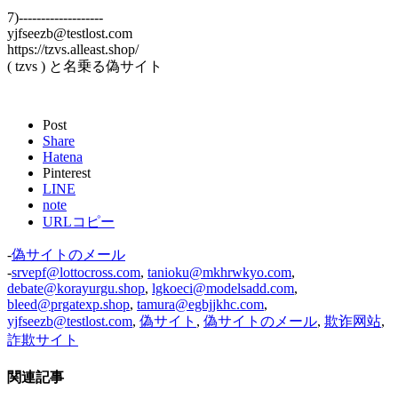
7)-------------------
yjfseezb@testlost.com
https://tzvs.alleast.shop/
( tzvs ) と名乗る偽サイト
Post
Share
Hatena
Pinterest
LINE
note
URLコピー
-
偽サイトのメール
-
srvepf@lottocross.com
,
tanioku@mkhrwkyo.com
,
debate@korayurgu.shop
,
lgkoeci@modelsadd.com
,
bleed@prgatexp.shop
,
tamura@egbjjkhc.com
,
yjfseezb@testlost.com
,
偽サイト
,
偽サイトのメール
,
欺诈网站
,
詐欺サイト
関連記事