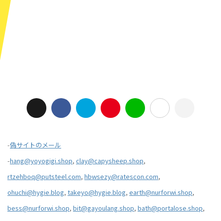
-
偽サイトのメール
-
hang@yoyogigi.shop
,
clay@capysheep.shop
,
rtzehboq@putsteel.com
,
hbwsezy@ratescon.com
,
ohuchi@hygie.blog
,
takeyo@hygie.blog
,
earth@nurforwi.shop
,
bess@nurforwi.shop
,
bit@gayoulang.shop
,
bath@portalose.shop
,