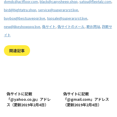
dvmdc@actfloor.com
,
black@capysheep.shop
,
satou@fleptalz.com
,
bird@hightatra.shop
,
service@superarsrst.live
,
buybox@bestsavepqr.live
,
topsale@superarsrst.live
,
new@likeshowopq.live
,
偽サイト
,
偽サイトのメール
,
欺诈网站
,
詐欺サ
イト
関連記事
2019/8/7
2019/8/14
偽サイトに記載
偽サイトに記載
「@yahoo.co.jp」アドレ
「@gmail.com」アドレス
ス（更新2019年2月4日）
（更新2019年2月4日）