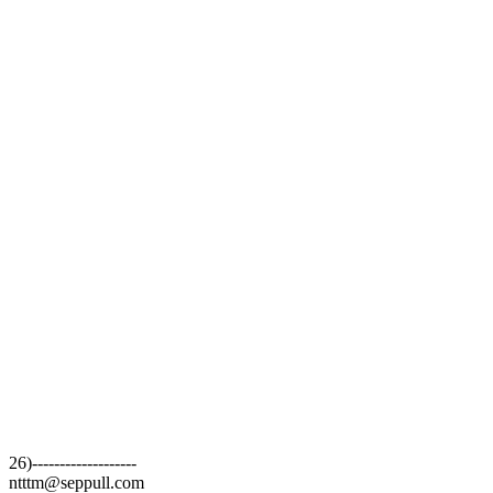
26)-------------------
ntttm@seppull.com