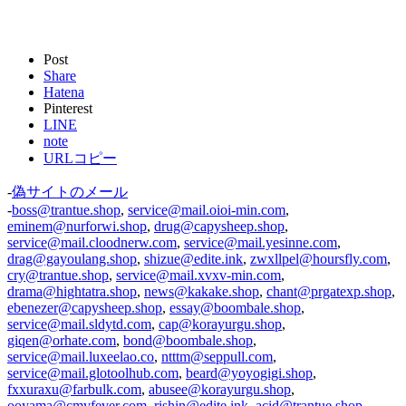
Post
Share
Hatena
Pinterest
LINE
note
URLコピー
-
偽サイトのメール
-
boss@trantue.shop
,
service@mail.oioi-min.com
,
eminem@nurforwi.shop
,
drug@capysheep.shop
,
service@mail.cloodnerw.com
,
service@mail.yesinne.com
,
drag@gayoulang.shop
,
shizue@edite.ink
,
zwxllpel@hoursfly.com
,
cry@trantue.shop
,
service@mail.xvxv-min.com
,
drama@hightatra.shop
,
news@kakake.shop
,
chant@prgatexp.shop
,
ebenezer@capysheep.shop
,
essay@boombale.shop
,
service@mail.sldytd.com
,
cap@korayurgu.shop
,
giqen@orhate.com
,
bond@boombale.shop
,
service@mail.luxeelao.co
,
ntttm@seppull.com
,
service@mail.glotoolhub.com
,
beard@yoyogigi.shop
,
fxxuraxu@farbulk.com
,
abusee@korayurgu.shop
,
ooyama@cmvfever.com
,
rishin@edite.ink
,
acid@trantue.shop
,