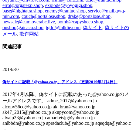
errol@prgatexp.shop
,
explode@yoyogigi.shop
,
base@hightatra.shop
,
enemy@trantue.shop
,
service@mail.qwq-
min.com
,
couch@portalose.shop
,
drake@portalose.shop
,
newsale@camloverabc.live
,
bomb@capysheep.shop
,
onshop@aicaco.shop
,
tgdrt@falldie.com
,
偽サイト
,
偽サイトの
メール
,
欺诈网站
関連記事
2019/8/7
偽サイトに記載「@yahoo.co.jp」アドレス（更新2019年2月4日）
2017年4月以降、偽サイトに記載のあった@yahoo.co.jpのメ
ールアドレスです。 adme_2017@yahoo.co.jp
aicopy56co@yahoo.co.jp ak_bran@yahoo.co.jp
ak47_2015@yahoo.co.jp aknpycom@yahoo.co.jp
alvajp23@yahoo.co.jp amarketsjp@yahoo.co.jp
anlbbdn@yahoo.co.jp apradaclub@yahoo.co.jp aqeqdqs@yahoo.c
...