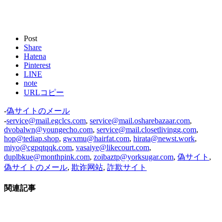
Post
Share
Hatena
Pinterest
LINE
note
URLコピー
-
偽サイトのメール
-
service@mail.egclcs.com
,
service@mail.osharebazaar.com
,
dvobalwn@youngecho.com
,
service@mail.closetlivingg.com
,
hop@tediap.shop
,
gwxmu@hairfat.com
,
hirata@newst.work
,
miyo@cgpqtqqk.com
,
vasaiye@likecourt.com
,
duplbkue@monthpink.com
,
zoibaztp@yorksugar.com
,
偽サイト
,
偽サイトのメール
,
欺诈网站
,
詐欺サイト
関連記事