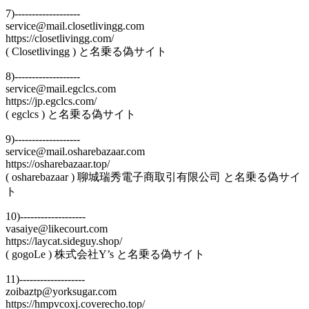
7)-------------------
service@mail.closetlivingg.com
https://closetlivingg.com/
( Closetlivingg ) と名乗る偽サイト
8)-------------------
service@mail.egclcs.com
https://jp.egclcs.com/
( egclcs ) と名乗る偽サイト
9)-------------------
service@mail.osharebazaar.com
https://osharebazaar.top/
( osharebazaar ) 聊城瑞秀電子商取引有限公司 と名乗る偽サイ
ト
10)-------------------
vasaiye@likecourt.com
https://laycat.sideguy.shop/
( gogoLe ) 株式会社Y’s と名乗る偽サイト
11)-------------------
zoibaztp@yorksugar.com
https://hmpvcoxj.coverecho.top/