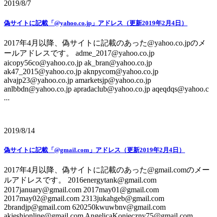
2019/8/7
偽サイトに記載「@yahoo.co.jp」アドレス（更新2019年2月4日）
2017年4月以降、偽サイトに記載のあった@yahoo.co.jpのメ
ールアドレスです。 adme_2017@yahoo.co.jp
aicopy56co@yahoo.co.jp ak_bran@yahoo.co.jp
ak47_2015@yahoo.co.jp aknpycom@yahoo.co.jp
alvajp23@yahoo.co.jp amarketsjp@yahoo.co.jp
anlbbdn@yahoo.co.jp apradaclub@yahoo.co.jp aqeqdqs@yahoo.c
...
2019/8/14
偽サイトに記載「@gmail.com」アドレス（更新2019年2月4日）
2017年4月以降、偽サイトに記載のあった@gmail.comのメー
ルアドレスです。 2016energytank@gmail.com
2017january@gmail.com 2017may01@gmail.com
2017may02@gmail.com 2313jukahgeb@gmail.com
2brandjp@gmail.com 620250kwuwbnv@gmail.com
akieshionline@gmail.com AngelicaKonieczny75@gmail.com