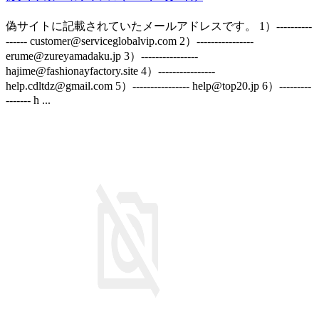
偽サイトに記載されていたメールアドレスです。 1）----------
------ customer@serviceglobalvip.com 2）----------------
erume@zureyamadaku.jp 3）----------------
hajime@fashionayfactory.site 4）----------------
help.cdltdz@gmail.com 5）---------------- help@top20.jp 6）---------
------- h ...