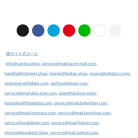
-
偽サイトのメール
-
info@santsu.shop
,
service@mail.uucm-mall.com
,
handful@jckmeet.shop
,
keene@tediap.shop
,
maaya@utntqzci.com
,
mnkoewrv@falldie.com
,
tupfisqt@iiijoin.com
,
service@mail.akaczute.com
,
lawn@tackioni.shop
,
hatanaka@ftmxhpba.com
,
service@mail.bphmfxay.com
,
service@mail.jomovira.com
,
service@mail.lorinshop.com
,
service@oxgldeqp.com
,
service@mail.fjqhrgr.com
,
invest@kepublish.shop
,
service@mail.swtrun.com
,