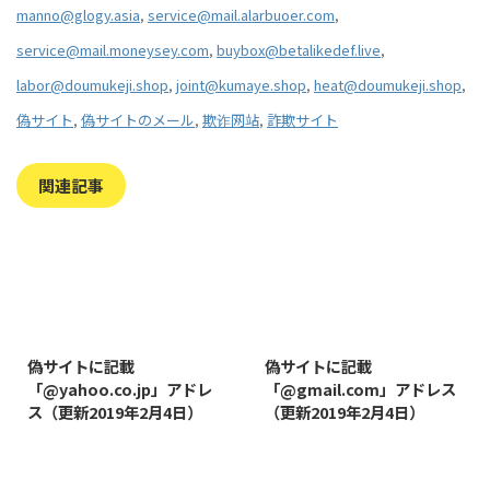
manno@glogy.asia
,
service@mail.alarbuoer.com
,
service@mail.moneysey.com
,
buybox@betalikedef.live
,
labor@doumukeji.shop
,
joint@kumaye.shop
,
heat@doumukeji.shop
,
偽サイト
,
偽サイトのメール
,
欺诈网站
,
詐欺サイト
関連記事
2019/8/7
2019/8/14
偽サイトに記載
偽サイトに記載
「@yahoo.co.jp」アドレ
「@gmail.com」アドレス
ス（更新2019年2月4日）
（更新2019年2月4日）