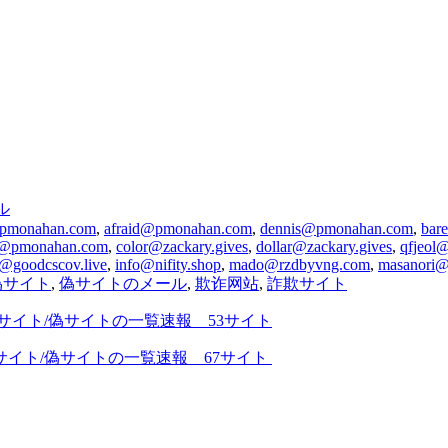
ル
pmonahan.com
,
afraid@pmonahan.com
,
dennis@pmonahan.com
,
bar
n@pmonahan.com
,
color@zackary.gives
,
dollar@zackary.gives
,
qfjeol
@goodcscov.live
,
info@nifity.shop
,
mado@rzdbyvng.com
,
masanori@
偽サイト
,
偽サイトのメール
,
欺诈网站
,
詐欺サイト
詐欺サイト/偽サイトの一覧速報 53サイト
欺サイト/偽サイトの一覧速報 67サイト