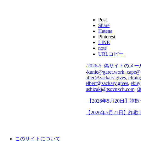
Post
Share
Hatena
Pinterest
LINE
note
URLコピー
-
2026-5
,
偽サイトのメー
-
kunie@garet.work
,
cape@
after@zackary.gives
,
efrai
elbert@zackary.gives
,
ebuy
ushizaki@tsovnxch.com
,
【2026年5月20日】
【2026年5月21日】詐
このサイトについて