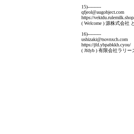
15)---------
qfjeol@augobject.com
https://vektdu.rulemilk.shop
( Welcome ) 源株式
16)---------
ushizaki@tsovnxch.com
https://jfd.ybpabkkh.cyou/
( Jfdyb ) 有限会社