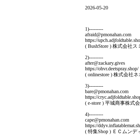
2026-05-20
1)---------
afraid@pmonahan.com
https://upch.adjfoldtable.sh
( BushStore ) 
2)---------
after@zackary.gives
https://ohvr.deetspray.shop/
( onlinestore )
3)---------
bare@pmonahan.com
https://cryc.adjfoldtable.sho
( e-store ) 平城商
4)---------
cape@pmonahan.com
https://ddyv.inflatablemat.s
( 特集Shop ) ＥＣム