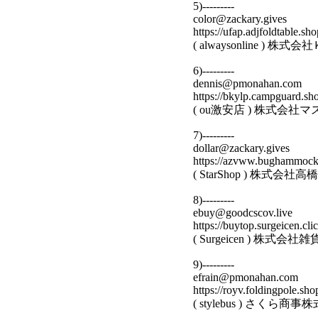
5)---------
color@zackary.gives
https://ufap.adjfoldtable.sho
( alwaysonline 
6)---------
dennis@pmonahan.com
https://bkylp.campguard.sh
( ou激安店 ) 株式会
7)---------
dollar@zackary.gives
https://azvww.bughammock
( StarShop ) 株式会
8)---------
ebuy@goodcscov.live
https://buytop.surgeicen.clic
( Surgeicen ) 株
9)---------
efrain@pmonahan.com
https://royv.foldingpole.sho
( stylebus ) さく