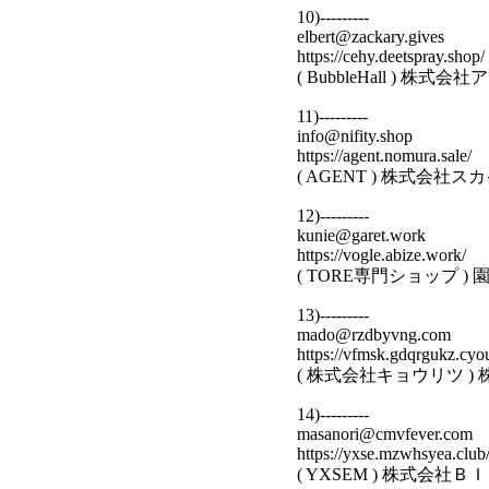
10)---------
elbert@zackary.gives
https://cehy.deetspray.shop/
( BubbleHall ) 
11)---------
info@nifity.shop
https://agent.nomura.sale/
( AGENT ) 株式会
12)---------
kunie@garet.work
https://vogle.abize.work/
( TORE専門ショップ 
13)---------
mado@rzdbyvng.com
https://vfmsk.gdqrgukz.cyo
( 株式会社キョウリツ 
14)---------
masanori@cmvfever.com
https://yxse.mzwhsyea.club
( YXSEM ) 株式会