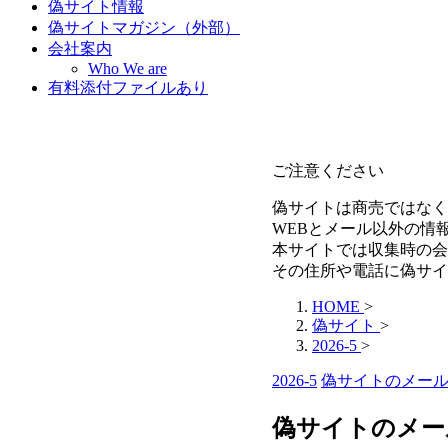
偽サイト情報
偽サイトマガジン（外部）
会社案内
Who We are
有料添付ファイルあり
ご注意ください
偽サイトは商売ではなく
WEBとメール以外の情
本サイトでは収集時の会
その住所や電話に偽サイ
HOME
>
偽サイト
>
2026-5
>
2026-5
偽サイトのメー
偽サイトのメール