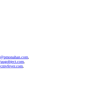
e@pmonahan.com
,
@augobject.com
,
cmvfever.com
,