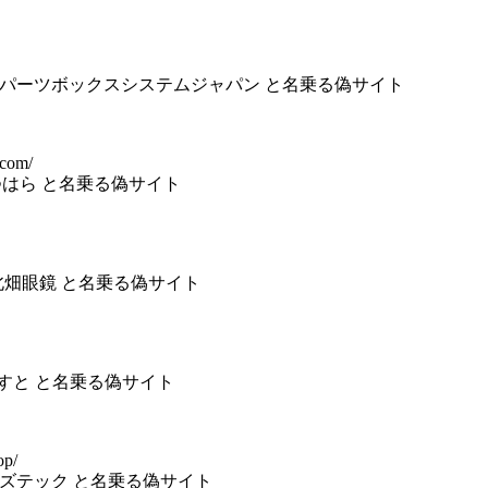
株式会社パーツボックスシステムジャパン と名乗る偽サイト
.com/
社なつはら と名乗る偽サイト
限会社北畑眼鏡 と名乗る偽サイト
ーべすと と名乗る偽サイト
op/
限会社アズテック と名乗る偽サイト