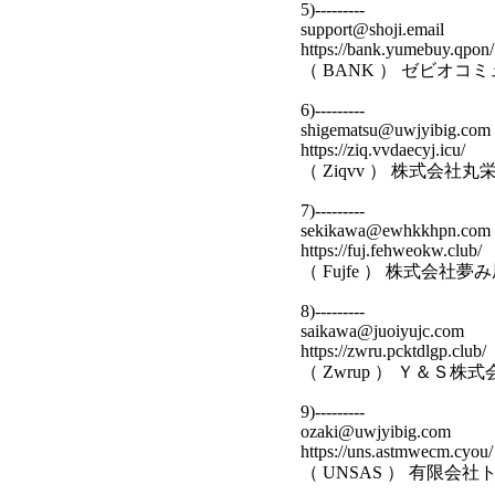
5)---------
support@shoji.email
https://bank.yumebuy.qpon/
（ BANK ） ゼビオ
6)---------
shigematsu@uwjyibig.com
https://ziq.vvdaecyj.icu/
（ Ziqvv ） 株式会社
7)---------
sekikawa@ewhkkhpn.com
https://fuj.fehweokw.club/
（ Fujfe ） 株式会社
8)---------
saikawa@juoiyujc.com
https://zwru.pcktdlgp.club/
（ Zwrup ） Ｙ＆Ｓ
9)---------
ozaki@uwjyibig.com
https://uns.astmwecm.cyou/
（ UNSAS ） 有限会