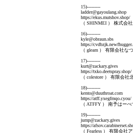
15)---------
ladder@gayoulang.shop
https://ekus.mutshov.shop/
（ SHINMEI ） 
16)---------
kyle@obraun.sbs
https://cvdbzjk.newfhugger
（ gleam ） 有限会
17)---------
kurt@zackary.gives
https://txko.deetspray.shop/
（ colestore ） 有
18)---------
kento@duuthroat.com
https://atff.yxegfmqo.cyou/
（ ATFFY ） 南予は
19)---------
jump@zackary.gives
https://afsov.carabinerset.sh
（ Fearless ） 有