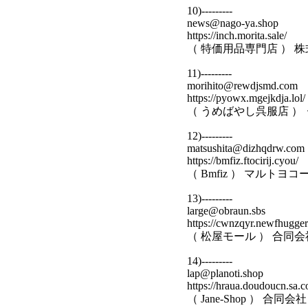
10)---------
news@nago-ya.shop
https://inch.morita.sale/
（ 特価用品専門店 ） 
11)---------
morihito@rewdjsmd.com
https://pyowx.mgejkdja.lol/
（ うめばやし呉服店 ）
12)---------
matsushita@dizhqdrw.com
https://bmfiz.ftocirij.cyou/
（ Bmfiz ） マルト
13)---------
large@obraun.sbs
https://cwnzqyr.newfhugge
（ 松屋モール ） 合同
14)---------
lap@planoti.shop
https://hraua.doudoucn.sa.
（ Jane-Shop ） 