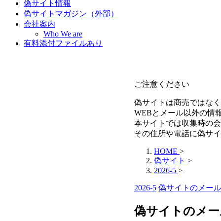
偽サイト情報
偽サイトマガジン（外部）
会社案内
Who We are
有料添付ファイルあり
ご注意ください
偽サイトは商売ではなく
WEBとメール以外の情
本サイトでは収集時の会
その住所や電話に偽サイ
HOME
>
偽サイト
>
2026-5
>
2026-5
偽サイトのメー
偽サイトのメール