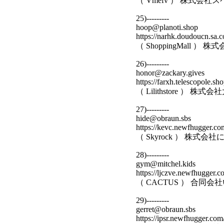
（ Vmefv ） 株式
25)---------
hoop@planoti.shop
https://narhk.doudoucn.sa.
（ ShoppingMall 
26)---------
honor@zackary.gives
https://farxh.telescopole.sho
（ Lilithstore ） 
27)---------
hide@obraun.sbs
https://kevc.newfhugger.co
（ Skyrock ） 株式
28)---------
gym@mitchel.kids
https://ljczve.newfhugger.c
（ CACTUS ） 合同
29)---------
gerret@obraun.sbs
https://ipsr.newfhugger.com