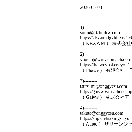
2026-05-08
1)---------
sudo@dizhqdrw.com
https://kbxwm.lgvhivxr.clic
（ KBXWM ） 株式
2)---------
yuudai@wmvstomach.com
https://fha.wevnskcr.cyou/
（ Fhawe ） 有限会
3)---------
tsutsumi@onggycsu.com
https://gaivw.wdrvchei.shop
（ Gaivw ） 株式
4)---------
takuto@onggycsu.com
https://auptc.ehiakmgs.cyou
（ Auptc ） ザリー