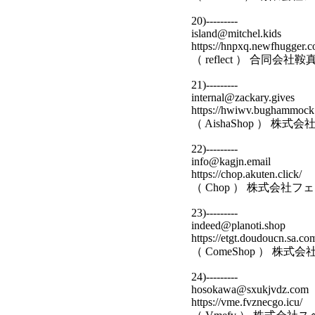
20)---------
island@mitchel.kids
https://hnpxq.newfhugger.c
（ reflect ） 合同会
21)---------
internal@zackary.gives
https://hwiwv.bughammock
（ AishaShop ） 
22)---------
info@kagjn.email
https://chop.akuten.click/
（ Chop ） 株式会社
23)---------
indeed@planoti.shop
https://etgt.doudoucn.sa.co
（ ComeShop ） 株
24)---------
hosokawa@sxukjvdz.com
https://vme.fvznecgo.icu/