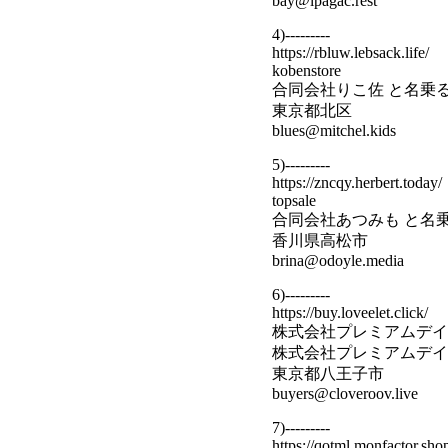
bay@lpagac.rest
4)---------
https://rbluw.lebsack.life/
kobenstore
合同会社りこ佐 と名乗
東京都北区
blues@mitchel.kids
5)---------
https://zncqy.herbert.today/
topsale
合同会社あつみも と名
香川県高松市
brina@odoyle.media
6)---------
https://buy.loveelet.click/
株式会社プレミアムデイ
株式会社プレミアムデイ
東京都八王子市
buyers@cloveroov.live
7)---------
https://qotml.monfactor.sho