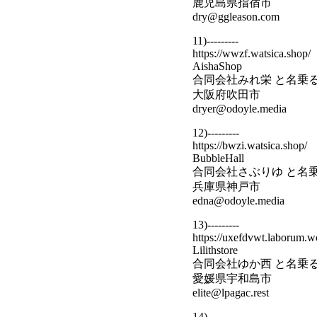
鹿児島県指宿市
dry@ggleason.com
11)---------
https://wwzf.watsica.shop/
AishaShop
合同会社みれ栄 と名乗
大阪府吹田市
dryer@odoyle.media
12)---------
https://bwzi.watsica.shop/
BubbleHall
合同会社さぶりゆ と名
兵庫県神戸市
edna@odoyle.media
13)---------
https://uxefdvwt.laborum.w
Lilithstore
合同会社ゆか西 と名乗
愛媛県宇和島市
elite@lpagac.rest
14)---------