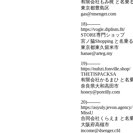
有限会社もみ梶 と名乗
東京都豊島区
gas@msenger.com
18)---------
https://vogle.diplism.fit/
STORE専門ショップ
宮ノ脇Shopping と名
東京都東久留米市
hanae@arteg.my
19)---------
https://nubzi.fonville.shop/
THETISPACKSA
有限会社かるまひ と名
奈良県大和高田市
honey@poreilly.com
20)---------
https://asyuly.jevon.agency/
MissU
合同会社くらえま と名
大阪府高槻市
income@dsenger.cfd