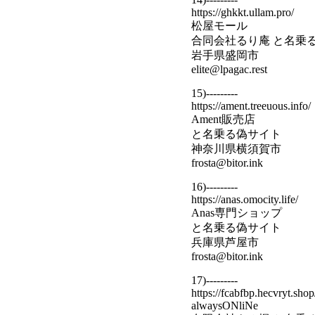
https://ghkkt.ullam.pro/
松屋モール
合同会社るり庵 と名乗
岩手県盛岡市
elite@lpagac.rest
15)---------
https://ament.treeuous.info/
Ament販売店
と名乗る偽サイト
神奈川県横須賀市
frosta@bitor.ink
16)---------
https://anas.omocity.life/
Anas専門ショップ
と名乗る偽サイト
兵庫県芦屋市
frosta@bitor.ink
17)---------
https://fcabfbp.hecvryt.shop
alwaysONliNe