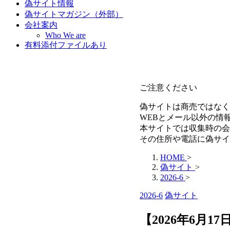
偽サイト情報
偽サイトマガジン（外部）
会社案内
Who We are
有料添付ファイルあり
ご注意ください
偽サイトは商売ではなく
WEBとメール以外の情
本サイトでは収集時の会
その住所や電話に偽サイ
HOME
>
偽サイト
>
2026-6
>
2026-6
偽サイト
【2026年6月