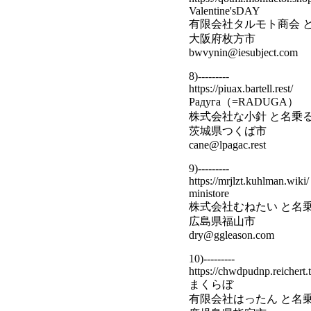
Valentine'sDAY
有限会社タルモト商会 
大阪府枚方市
bwvynin@iesubject.com
8)---------
https://piuax.bartell.rest/
Радуга（=RADUGA）
株式会社な小針 と名乗
茨城県つくば市
cane@lpagac.rest
9)---------
https://mrjlzt.kuhlman.wiki/
ministore
株式会社むねたい と名
広島県福山市
dry@ggleason.com
10)---------
https://chwdpudnp.reichert.
まくらぼ
有限会社はったん と名