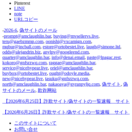
Pinterest
LINE
note
URLコピー
-
2026-6
,
偽サイトのメール
-
prompt@amclaughlin.bar
,
buying@mvsellervs.live
,
teru@gaebzmmp.com
,
oonishi@vxcamign.com
,
mqbur@incball.com
,
estore@ortobestet.live
,
laugh@simone.ltd
,
odds@alejandrin.biz
,
anylpv@googleend.com
,
quarter@amclaughlin.bar
,
info@denai.email
,
paste@lpagac.rest
,
kokoro@gnfsrzwq.com
,
raggae@amclaughlin.bar
,
service@nicehypear.live
,
oriel@amclaughlin.bar
,
buybox@ortobestet.live
,
ought@odoyle.media
,
new@nicehypear.live
,
tasuku@gnfsrzwq.com
,
north@amclaughlin.bar
,
nakaoaya@gyranpyljq.com
,
偽サイト
,
偽
サイトのメール
,
欺诈网站
【2026年6月25日】詐欺サイト/偽サイトの一覧速報 サイト
【2026年6月26日】詐欺サイト/偽サイトの一覧速報 サイト
このサイトについて
お問い合せ