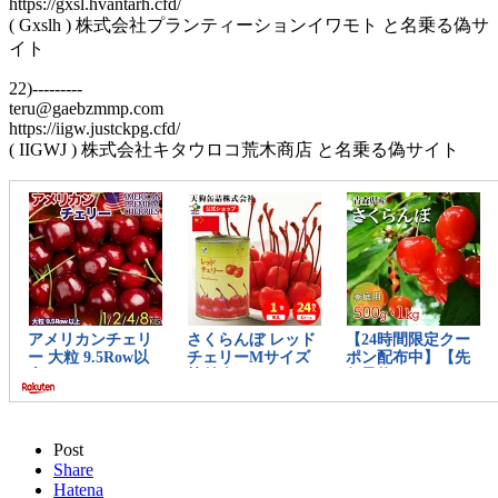
https://gxsl.hvantarh.cfd/
( Gxslh ) 株式会社プランティーションイワモト と名乗る偽サ
イト
22)---------
teru@gaebzmmp.com
https://iigw.justckpg.cfd/
( IIGWJ ) 株式会社キタウロコ荒木商店 と名乗る偽サイト
Post
Share
Hatena