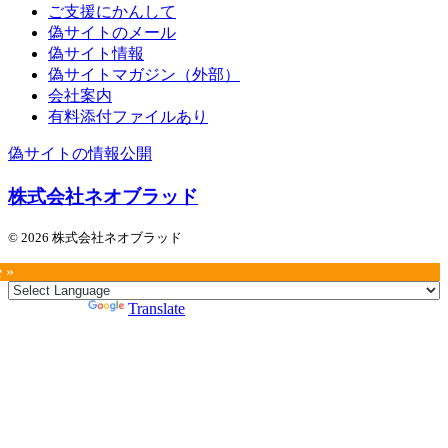
ご支援にかんして
偽サイトのメール
偽サイト情報
偽サイトマガジン（外部）
会社案内
有料添付ファイルあり
偽サイトの情報公開
株式会社ネオブラッド
© 2026 株式会社ネオブラッド
e »
Powered by
Translate