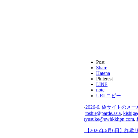
Post
Share
Hatena
Pinterest
LINE
note
URLコピー
-
2026-6
,
偽サイトのメー
-
toshie@parde.asia
,
kishig
ryusuke@ewhkkhpn.com
,
【2026年6月6日】詐