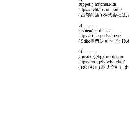
supper@mitchel.kids
https://kebt.ipsum.bond/
( 富澤商店 ) 株式会社
5)---------
toshie@parde.asia
https://stike.porive.best/
( Stike専門ショップ 
6)---------
yousuke@hgzhrobb.com
https://rod.qelxjwbq.club/
( RODQE ) 株式会