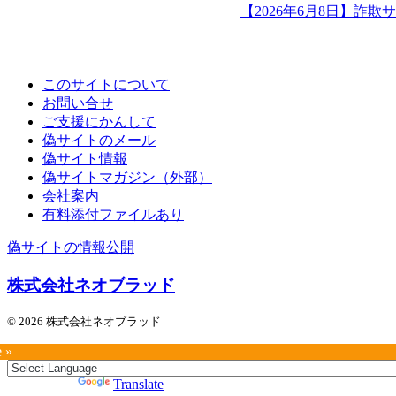
【2026年6月8日】詐
このサイトについて
お問い合せ
ご支援にかんして
偽サイトのメール
偽サイト情報
偽サイトマガジン（外部）
会社案内
有料添付ファイルあり
偽サイトの情報公開
株式会社ネオブラッド
© 2026 株式会社ネオブラッド
e »
Powered by
Translate