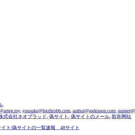
ル
e@arteg.my
,
yousuke@hgzhrobb.com
,
author@ggleason.com
,
supper@m
株式会社ネオブラッド
,
偽サイト
,
偽サイトのメール
,
欺诈网站
欺サイト/偽サイトの一覧速報 48サイト