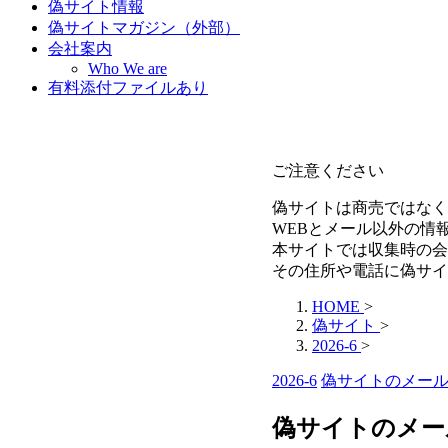
偽サイト情報
偽サイトマガジン（外部）
会社案内
Who We are
有料添付ファイルあり
ご注意ください
偽サイトは商売ではなく
WEBとメール以外の情
本サイトでは収集時の会
その住所や電話に偽サイ
HOME
>
偽サイト
>
2026-6
>
2026-6
偽サイトのメー
偽サイトのメール