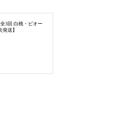
全3回 白桃・ピオー
順次発送】