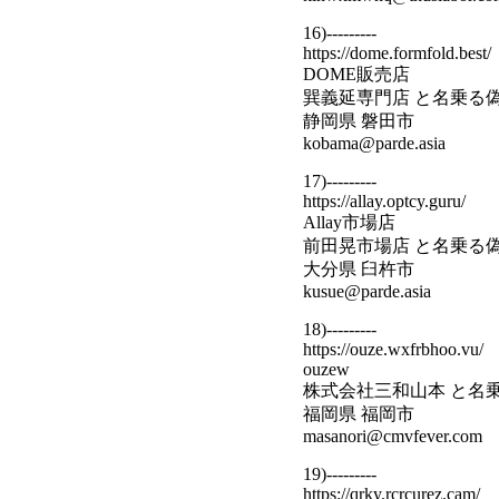
16)---------
https://dome.formfold.best/
DOME販売店
巽義延専門店 と名乗る
静岡県 磐田市
kobama@parde.asia
17)---------
https://allay.optcy.guru/
Allay市場店
前田晃市場店 と名乗る
大分県 臼杵市
kusue@parde.asia
18)---------
https://ouze.wxfrbhoo.vu/
ouzew
株式会社三和山本 と名
福岡県 福岡市
masanori@cmvfever.com
19)---------
https://qrky.rcrcurez.cam/