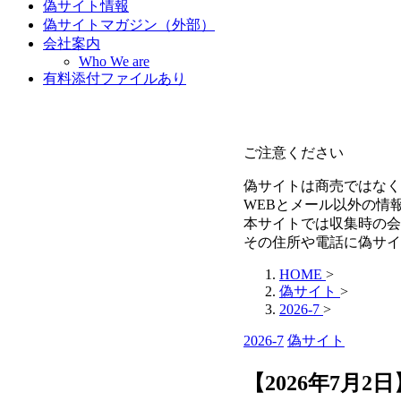
偽サイト情報
偽サイトマガジン（外部）
会社案内
Who We are
有料添付ファイルあり
ご注意ください
偽サイトは商売ではなく
WEBとメール以外の情
本サイトでは収集時の会
その住所や電話に偽サイ
HOME
>
偽サイト
>
2026-7
>
2026-7
偽サイト
【2026年7月