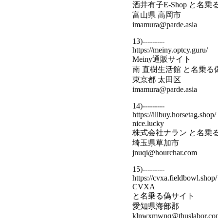
酒井有子E-Shop と名
富山県 高岡市
imamura@parde.asia
13)---------
https://meiny.optcy.guru/
Meiny通販サイト
南 直樹生活館 と名乗る
東京都 太田区
imamura@parde.asia
14)---------
https://illbuy.horsetag.shop/
nice.lucky
株式会社ナラン と名乗
埼玉県草加市
jnuqi@hourchar.com
15)---------
https://cvxa.fieldbowl.shop/
CVXA
と名乗る偽サイト
愛知県海部郡
klnwxmwnq@thuslabor.co