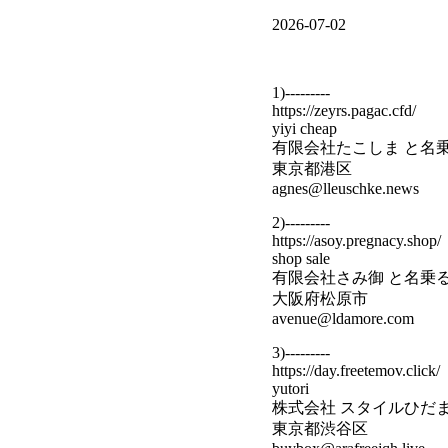
2026-07-02
1)---------
https://zeyrs.pagac.cfd/
yiyi cheap
有限会社たこしま と名
東京都港区
agnes@lleuschke.news
2)---------
https://asoy.pregnacy.shop/
shop sale
有限会社さみ御 と名乗
大阪府松原市
avenue@ldamore.com
3)---------
https://day.freetemov.click/
yutori
株式会社 スタイルひだ
東京都渋谷区