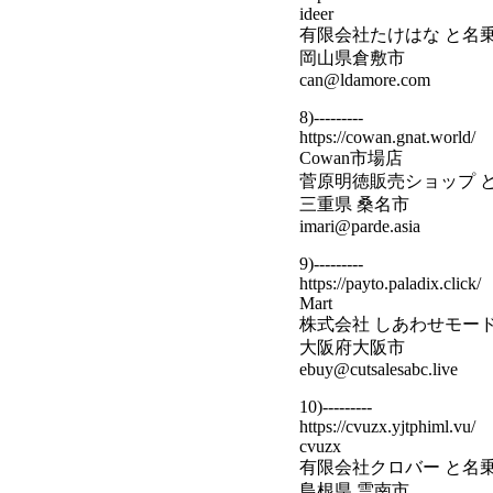
ideer
有限会社たけはな と名
岡山県倉敷市
can@ldamore.com
8)---------
https://cowan.gnat.world/
Cowan市場店
菅原明徳販売ショップ 
三重県 桑名市
imari@parde.asia
9)---------
https://payto.paladix.click/
Mart
株式会社 しあわせモー
大阪府大阪市
ebuy@cutsalesabc.live
10)---------
https://cvuzx.yjtphiml.vu/
cvuzx
有限会社クロバー と名
島根県 雲南市