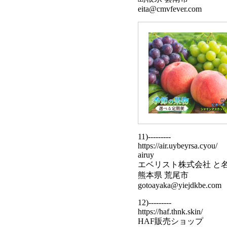
eita@cmvfever.com
11)---------
https://air.uybeyrsa.cyou/
airuy
エベリスト株式会社 と
熊本県 荒尾市
gotoayaka@yiejdkbe.com
12)---------
https://haf.thnk.skin/
HAF販売ショップ