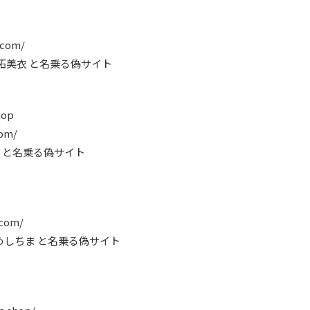
.com/
社柘美衣 と名乗る偽サイト
hop
com/
こ市 と名乗る偽サイト
.com/
限会社めしちま と名乗る偽サイト