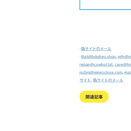
-
偽サイトのメール
-
that@bduibes.shop
,
jelly@
repair@cowbot.lat
,
cave@his
jscbjq@winesclose.com
,
mas
サイト
,
偽サイトのメール
関連記事