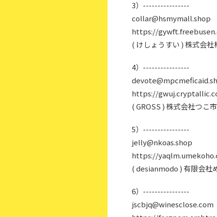
3）----------------
collar@hsmymall.shop
https://gywft.freebusen
( けしょうすい ) 株式会
4）----------------
devote@mpcmeficaid.s
https://gwuj.cryptallic.
( GROSS ) 株式会社つ
5）----------------
jelly@nkoas.shop
https://yaqlm.umekoho
( desianmodo ) 有
6）----------------
jscbjq@winesclose.com