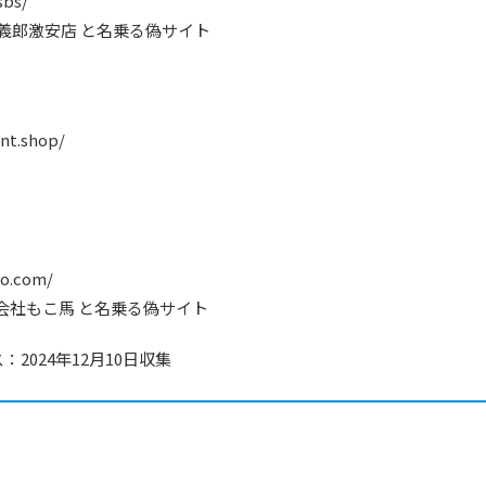
sbs/
相馬 義郎激安店 と名乗る偽サイト
ant.shop/
ト
ro.com/
) 株式会社もこ馬 と名乗る偽サイト
2024年12月10日収集