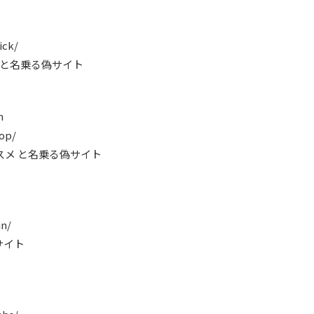
ick/
 本舗 と名乗る偽サイト
m
hop/
ルコスメ と名乗る偽サイト
in/
偽サイト