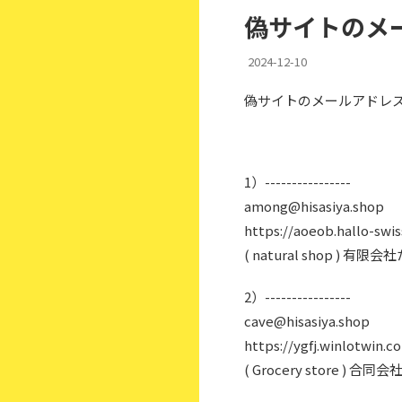
偽サイトのメー
2024-12-10
偽サイトのメールアドレス：
1）----------------
among@hisasiya.shop
https://aoeob.hallo-swi
( natural shop )
2）----------------
cave@hisasiya.shop
https://ygfj.winlotwin.c
( Grocery store )