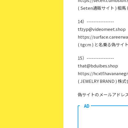
https://seten.cumbsion.
( Seten通販サイト ) 
14）----------------
tfzyp@videomeet.shop
https://surface.careerw
( tgcm ) と名乗る偽サイ
15）----------------
that@bduibes.shop
https://hcxtf.havananeg
( JEWELRY BRAND 
偽サイトのメールアドレス：
AD