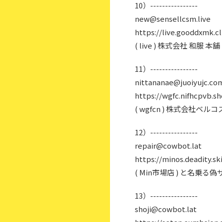
10）----------------
new@sensellcsm.live
https://live.gooddxmk.cl
( live ) 株式会社 和服
11）----------------
nittananae@juoiyujc.co
https://wgfc.nifhcpvb.s
( wgfcn ) 株式会社ベ
12）----------------
repair@cowbot.lat
https://minos.deadity.sk
( Min市場店 ) と名乗る
13）----------------
shoji@cowbot.lat