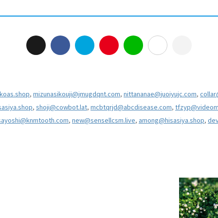
nkoas.shop
,
mizunasikouji@jmugdqnt.com
,
nittananae@juoiyujc.com
,
colla
asiya.shop
,
shoji@cowbot.lat
,
mcbtqrjd@abcdisease.com
,
tfzyp@videom
ayoshi@knmtooth.com
,
new@sensellcsm.live
,
among@hisasiya.shop
,
de