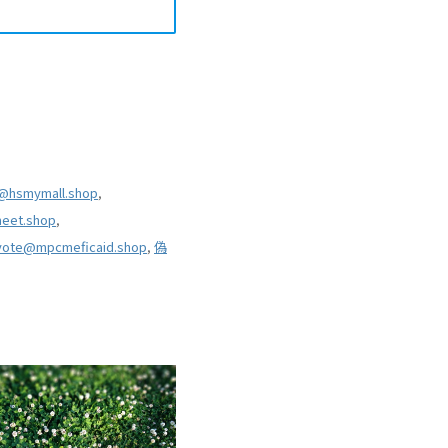
r@hsmymall.shop
,
eet.shop
,
vote@mpcmeficaid.shop
,
偽