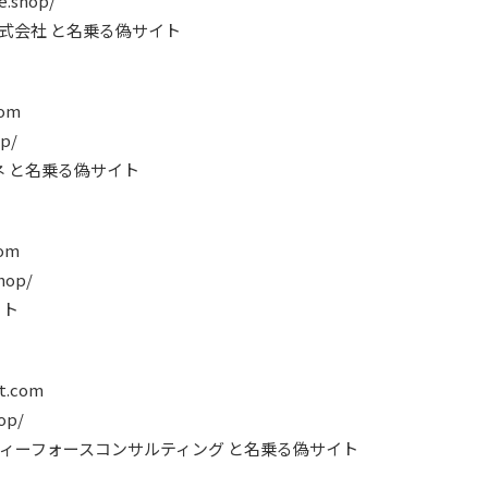
e.shop/
のりや株式会社 と名乗る偽サイト
com
op/
ガミネ と名乗る偽サイト
com
shop/
イト
t.com
op/
セブンティーフォースコンサルティング と名乗る偽サイト