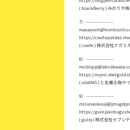
https://forgpem.arabtre
( blackBerry ) み
7）----------------
masayoshi@knmtooth.
https://cxwf.ejsatdaz.sh
( cxwfe ) 株式会社ナ
8）----------------
mcbtqrjd@abcdisease.
https://nvjmc.dietgold.
( oiliANG ) と名乗る偽サ
9）----------------
mizunasikouji@jmugdqn
https://guln.jsknbugv.sh
( gulnj ) 株式会社