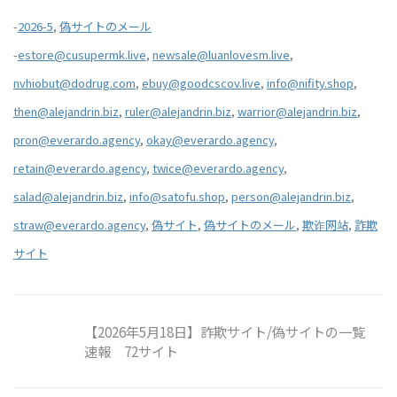
-
2026-5
,
偽サイトのメール
-
estore@cusupermk.live
,
newsale@luanlovesm.live
,
nvhiobut@dodrug.com
,
ebuy@goodcscov.live
,
info@nifity.shop
,
then@alejandrin.biz
,
ruler@alejandrin.biz
,
warrior@alejandrin.biz
,
pron@everardo.agency
,
okay@everardo.agency
,
retain@everardo.agency
,
twice@everardo.agency
,
salad@alejandrin.biz
,
info@satofu.shop
,
person@alejandrin.biz
,
straw@everardo.agency
,
偽サイト
,
偽サイトのメール
,
欺诈网站
,
詐欺
サイト
【2026年5月18日】詐欺サイト/偽サイトの一覧
速報 72サイト