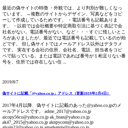
最近の偽サイトの特徴 ・外観では、より判別が難しくなっ
ています。 →複数のサイトからデザイン、写真などをコピ
ーして作成しているためです。 ・電話番号も記載ありま
す。 ・以前では会社概要や特定商取引法に基づく表記で会
社名がない。電話番号がない。など・・・すぐに怪しいとこ
ろがありましたが、最近では電話番号も記載しているのが殆
どです。 但し偽サイトではメールアドレス以外はデタラメ
です。 実在する会社の住所、会社名、電話、担当者をコピ
ペで貼っている。または電話であれば番号が１桁足りない番
号を、住所では存在しない住 ...
2019/8/7
偽サイトに記載「@yahoo.co.jp」アドレス（更新2019年2月4日）
2017年4月以降、偽サイトに記載のあった@yahoo.co.jpのメ
ールアドレスです。 adme_2017@yahoo.co.jp
aicopy56co@yahoo.co.jp ak_bran@yahoo.co.jp
ak47_2015@yahoo.co.jp aknpycom@yahoo.co.jp
alvajp23@yahoo.co.jp amarketsjp@yahoo.co.jp