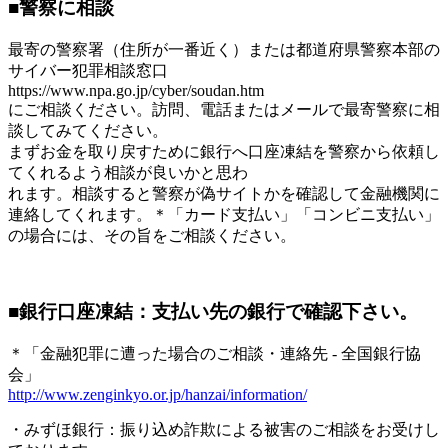
■警察に相談
最寄の警察署（住所が一番近く）または都道府県警察本部の
サイバー犯罪相談窓口
https://www.npa.go.jp/cyber/soudan.htm
にご相談ください。訪問、電話またはメールで最寄警察に相
談してみてください。
まずお金を取り戻すために銀行へ口座凍結を警察から依頼し
てくれるよう相談が良いかと思わ
れます。相談すると警察が偽サイトかを確認して金融機関に
連絡してくれます。
＊「カード支払い」「コンビニ支払い」
の場合には、その旨をご相談ください。
■銀行口座凍結：支払い先の銀行で確認下さい。
＊「金融犯罪に遭った場合のご相談・連絡先 - 全国銀行協
会」
http://www.zenginkyo.or.jp/hanzai/information/
・みずほ銀行：振り込め詐欺による被害のご相談をお受けし