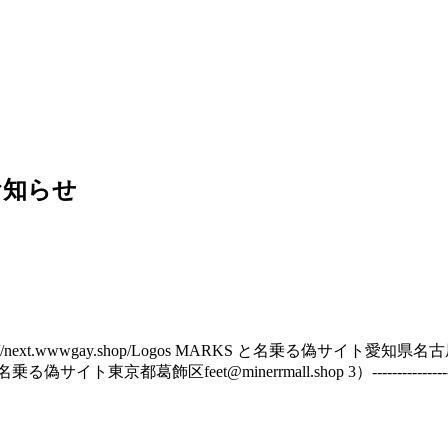
お知らせ
/next.wwwgay.shop/Logos MARKS と名乗る偽サイト愛知県名古屋市bpzsla
る偽サイト東京都葛飾区feet@minerrmall.shop 3）----------------https:/