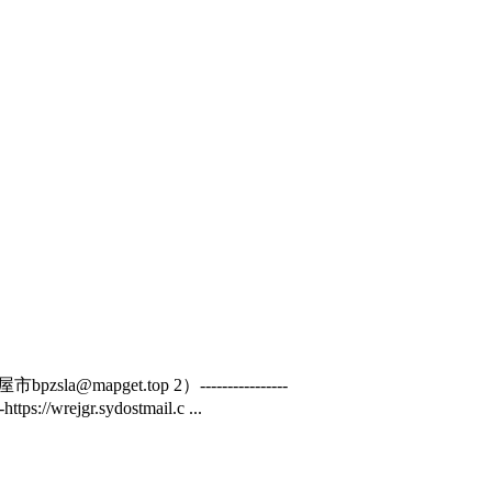
@mapget.top 2）----------------
/wrejgr.sydostmail.c ...