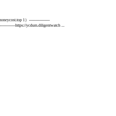
top 1）----------------
-https://ycdum.diligentwatch ...