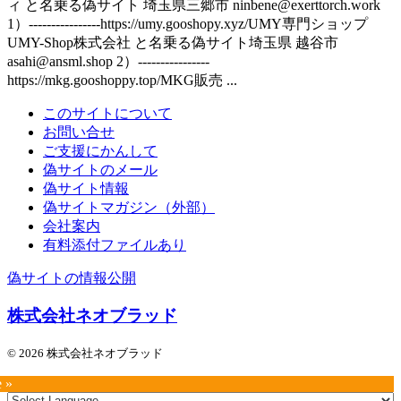
ィ と名乗る偽サイト 埼玉県三郷市 ninbene@exerttorch.work
1）----------------https://umy.gooshopy.xyz/UMY専門ショップ
UMY-Shop株式会社 と名乗る偽サイト埼玉県 越谷市
asahi@ansml.shop 2）----------------
https://mkg.gooshoppy.top/MKG販売 ...
このサイトについて
お問い合せ
ご支援にかんして
偽サイトのメール
偽サイト情報
偽サイトマガジン（外部）
会社案内
有料添付ファイルあり
偽サイトの情報公開
株式会社ネオブラッド
© 2026 株式会社ネオブラッド
e »