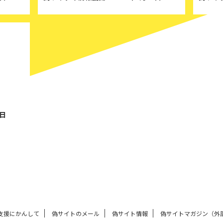
024/5/15
5日
支援にかんして
偽サイトのメール
偽サイト情報
偽サイトマガジン（外