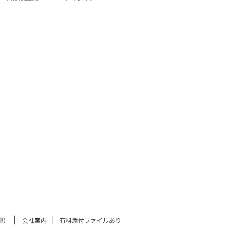
部）
会社案内
有料添付ファイルあり