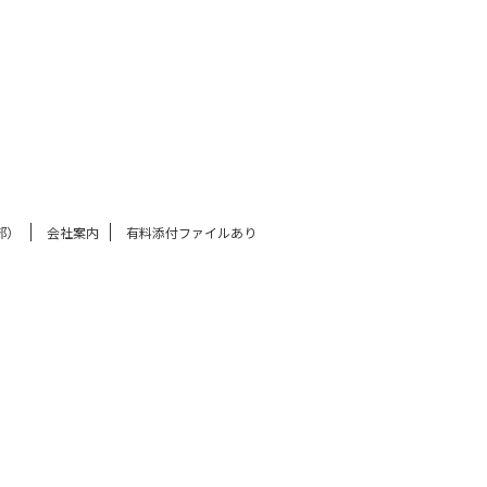
部）
会社案内
有料添付ファイルあり