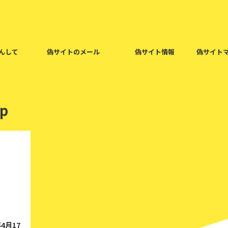
んして
偽サイトのメール
偽サイト情報
偽サイト
op
023/4/17
4月17