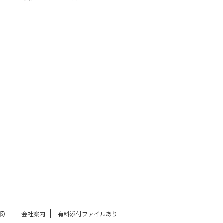
部）
会社案内
有料添付ファイルあり