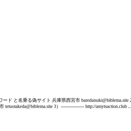
p 株式会社ロワード と名乗る偽サイト 兵庫県西宮市 baredaisuki@biblema.site 2）---
a.site 3）---------------- http://amytsaction.club ..