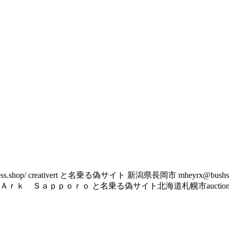
hop/ creativert と名乗る偽サイト 新潟県長岡市 mheyrx@bushsingle.com 
 と名乗る偽サイト北海道札幌市auctions@comone-jp.email 2）