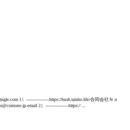
1）----------------https://bush.taisho.life/合同会社Ｎｏ
----------------https:// ...