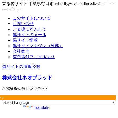
乗る偽サイト 千葉県野田市 ryhorii@vacationfine.site 2）---------
------- http ...
このサイトについて
お問い合せ
ご支援にかんして
偽サイトのメール
偽サイト情報
偽サイトマガジン（外部）
会社案内
有料添付ファイルあり
偽サイトの情報公開
株式会社ネオブラッド
© 2026 株式会社ネオブラッド
e »
Powered by
Translate