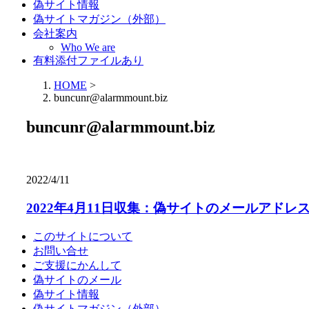
偽サイト情報
偽サイトマガジン（外部）
会社案内
Who We are
有料添付ファイルあり
HOME
>
buncunr@alarmmount.biz
buncunr@alarmmount.biz
2022/4/11
2022年4月11日収集：偽サイトのメールアドレ
このサイトについて
お問い合せ
ご支援にかんして
偽サイトのメール
偽サイト情報
偽サイトマガジン（外部）