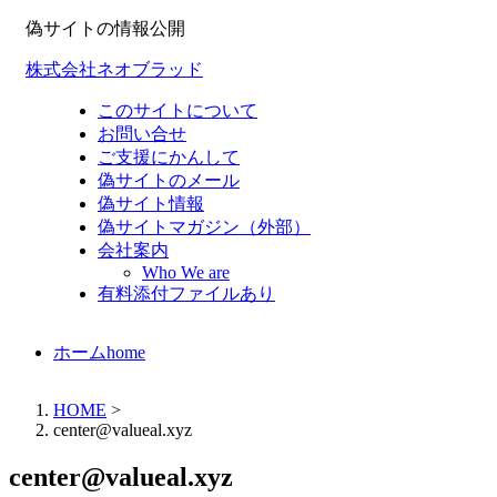
偽サイトの情報公開
株式会社ネオブラッド
このサイトについて
お問い合せ
ご支援にかんして
偽サイトのメール
偽サイト情報
偽サイトマガジン（外部）
会社案内
Who We are
有料添付ファイルあり
ホーム
home
HOME
>
center@valueal.xyz
center@valueal.xyz