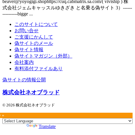
beaver@yoyogigi.shophttps://cuq.cabmatrix.sa.com/( viviship ) 株
式会社ジェムキャッスルゆきざき と名乗る偽サイト 3）------
----------bigge ...
このサイトについて
お問い合せ
ご支援にかんして
偽サイトのメール
偽サイト情報
偽サイトマガジン（外部）
会社案内
有料添付ファイルあり
偽サイトの情報公開
株式会社ネオブラッド
© 2026 株式会社ネオブラッド
e »
Powered by
Translate