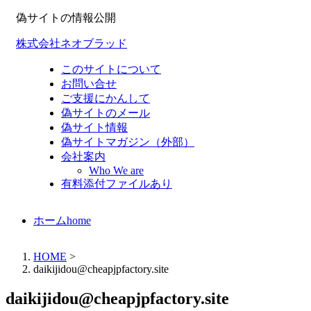
偽サイトの情報公開
株式会社ネオブラッド
このサイトについて
お問い合せ
ご支援にかんして
偽サイトのメール
偽サイト情報
偽サイトマガジン（外部）
会社案内
Who We are
有料添付ファイルあり
ホーム
home
HOME
>
daikijidou@cheapjpfactory.site
daikijidou@cheapjpfactory.site