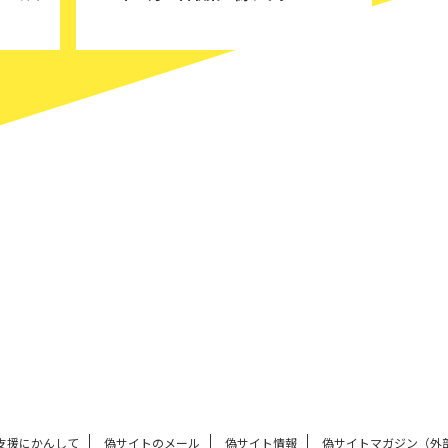
支援にかんして
偽サイトのメール
偽サイト情報
偽サイトマガジン（外